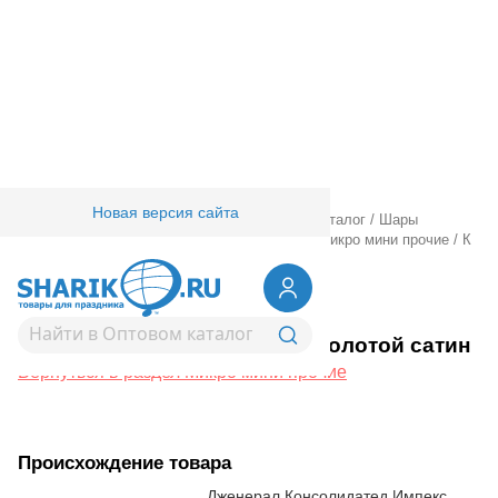
Новая версия сайта
Главная
/
Товары для праздника
/
Оптовый каталог
/
Шары
фольгированные
/
Шары фигурные малые
/
Микро мини прочие
/
К
М/ФИГУРА Бант золотой сатин
1206-1747
К М/ФИГУРА Бант золотой сатин
Вернуться в раздел Микро мини прочие
Происхождение товара
Дженерал Консолидатед Импекс