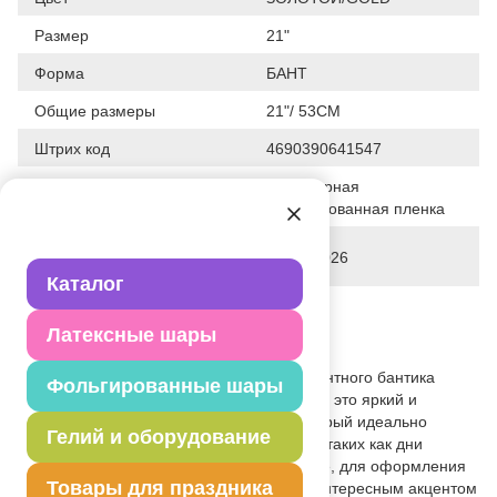
Размер
21"
Форма
БАНТ
Общие размеры
21"/ 53СМ
Штрих код
4690390641547
Полимерная
Исходный материал
фольгированная пленка
Дата последнего изменения
25-05-2026
элемента
Каталог
Вес
8.000 г
Латексные шары
Описание товара
Объемная мини-фигура в форме элегантного бантика
Фольгированные шары
золотого цвета с сатиновой фактурой — это яркий и
привлекательный элемент декора, который идеально
Гелий и оборудование
подходит для различных мероприятий, таких как дни
рождения, выписка, свадьба, выпускные, для оформления
Товары для праздника
новогодних витрин. Такой шар станет интересным акцентом