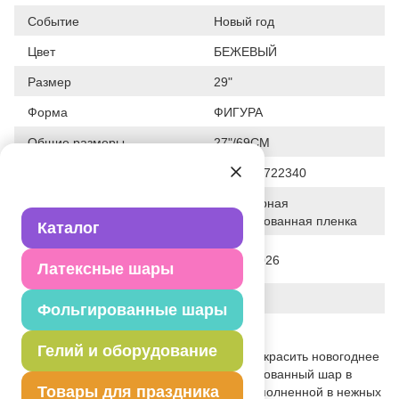
Событие
Новый год
Цвет
БЕЖЕВЫЙ
Размер
29"
Форма
ФИГУРА
Общие размеры
27"/69СМ
Штрих код
8050195722340
Полимерная
Исходный материал
фольгированная пленка
Каталог
Дата последнего изменения
28-01-2026
Латексные шары
элемента
Вес
30.000 г
Фольгированные шары
Описание товара
Гелий и оборудование
Выйти за рамки обыденности, стильно украсить новогоднее
торжество поможет воздушный фольгированный шар в
Товары для праздника
форме утончённой красавицы Елки, выполненной в нежных