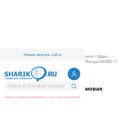
Новая версия сайта
Главная
/
Товары для праздника
/
Оптовый каталог
/
Шары
фольгированные
/
Шары фигурные большие
/
Фигура GRABO
/
Г
ФИГУРА Елка кремовая
1207-6494
Г ФИГУРА Елка кремовая
Вернуться в раздел Фигура GRABO
сезонный