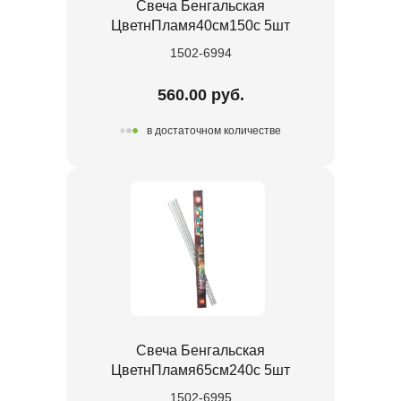
Свеча Бенгальская
ЦветнПламя40см150с 5шт
1502-6994
560.00 руб.
в достаточном количестве
Свеча Бенгальская
ЦветнПламя65см240с 5шт
1502-6995