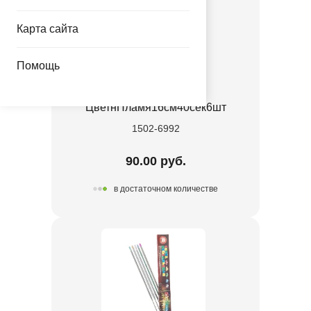
Карта сайта
Помощь
Свеча Бенгальская
ЦветнПламя16см40сек6шт
1502-6992
90.00 руб.
в достаточном количестве