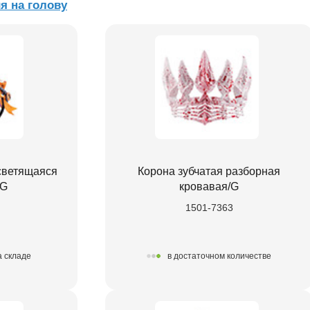
я на голову
светящаяся
Корона зубчатая разборная
/G
кровавая/G
1501-7363
а складе
в достаточном количестве