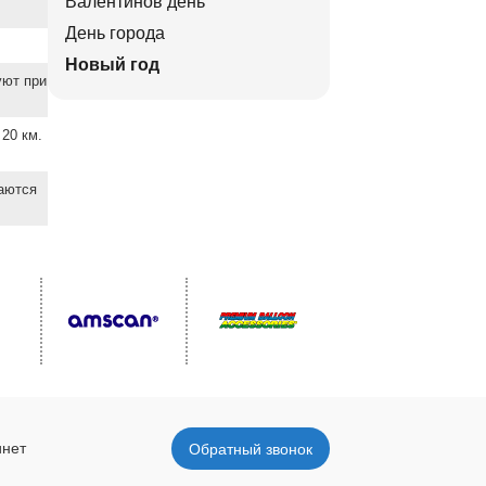
Валентинов день
День города
Новый год
уют при
20 км.
ваются
инет
Обратный звонок