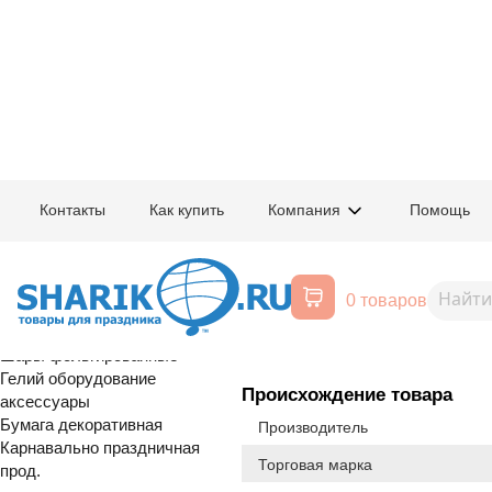
Главная
/
Товары для праздника
/
Оптовый каталог
/
Карнавально праздн
Контакты
Как купить
Компания
Помощь
Воздушные шары, все для
1501-6215
Корона бум Е
праздника
0 товаров
цветами блеск 8штА
Расширенный поиск
Шары латексные
Шары фольгированные
Гелий оборудование
Происхождение товара
аксессуары
Бумага декоративная
Производитель
Карнавально праздничная
Торговая марка
прод.