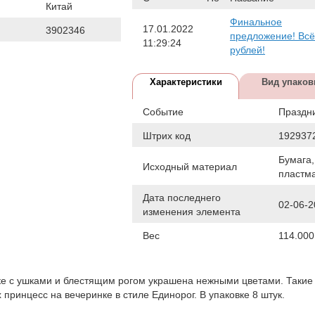
Китай
Финальное
17.01.2022
3902346
предложение! Всё
11:29:24
рублей!
Характеристики
Вид упаков
Событие
Праздн
Штрих код
192937
Бумага,
Исходный материал
пластм
Дата последнего
02-06-2
изменения элемента
Вес
114.000
ке с ушками и блестящим рогом украшена нежными цветами. Такие
принцесс на вечеринке в стиле Единорог. В упаковке 8 штук.