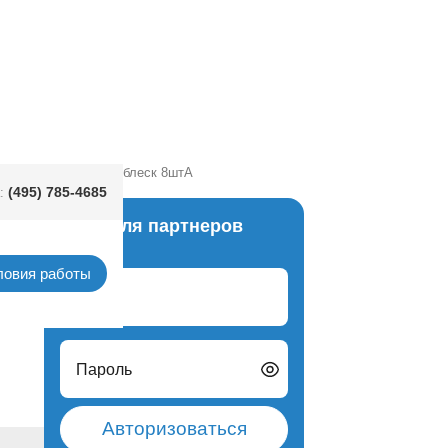
Единорог с цветами блеск 8штА
(495) 785-4685
:
Вход для партнеров
олову
ловия работы
Логин
Пароль
Авторизоваться