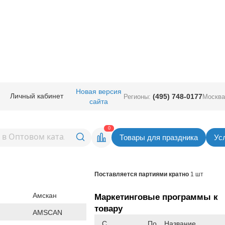
ичная прод.
/
Карнавал аксессуары
/
Украшения на голову
/
Корона бум 
Новая версия
Личный кабинет
(495) 748-0177
Регионы:
Москва
сайта
динорог с
Вернуться в раздел Украшения на г
0
Товары для праздника
Ус
Товар временно не доступен.
Поставляется партиями кратно
1 шт
Амскан
Маркетинговые программы к
товару
AMSCAN
С
По
Название