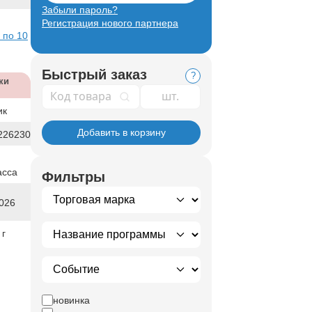
Забыли пароль?
Регистрация нового партнера
 по 10
Быстрый заказ
?
ки
Код товара
ик
Добавить в корзину
226230
асса
Фильтры
026
 г
новинка