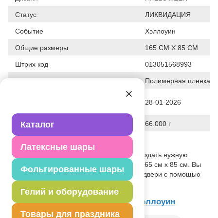
Статус
ЛИКВИДАЦИЯ
Событие
Хэллоуин
Общие размеры
165 СМ Х 85 СМ
Штрих код
013051568993
Исходный материал
Полимерная пленка
Дата последнего изменения
28-01-2026
элемента
Вес
Каталог
66.000 г
Описание товара
Латексные шары
Баннер поможет украсить праздник и создать нужную
атмосферу Хэуллоуина. Размер листа 165 см х 85 см. Вы
Фольгированные шары
можете прикрепить баннер к стене или двери с помощью
двойного скотча.
Гелий и оборудование
Товар из коллекции
Вечеринка Хэллоуин
Товары для праздника