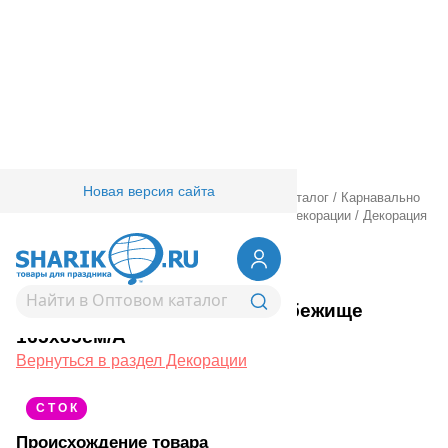
Новая версия сайта
Главная
/
Товары для праздника
/
Оптовый каталог
/
Карнавально
праздничная прод.
/
Карнавал аксессуары
/
Декорации
/
Декорация
HWN Убежище 165х85см/А
1501-6688
Декорация HWN Убежище
165х85см/А
Вернуться в раздел Декорации
С Т О К
Происхождение товара