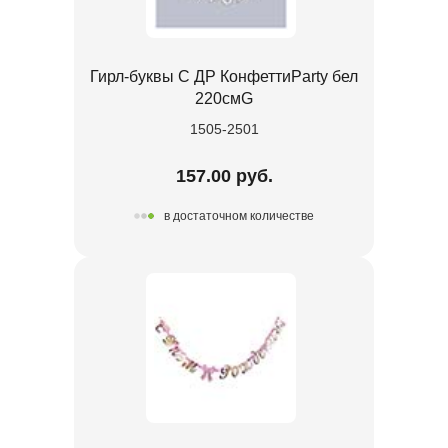
Гирл-буквы С ДР КонфеттиParty бел
220смG
1505-2501
157.00 руб.
в достаточном количестве