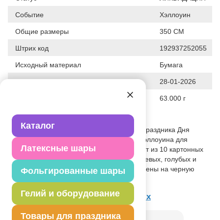
Событие
Хэллоуин
Общие размеры
350 СМ
Штрих код
192937252055
Исходный материал
Бумага
Дата последнего изменения элемента
28-01-2026
Вес
63.000 г
Описание товара
Каталог
Мексиканский череп не только символ праздника Дня
Мертвых, но и идея для оформления Хэллоуина для
Латексные шары
эстетов! Гирлянда День Мертвых состоит из 10 картонных
баннеров-черепов с бабочками в оранжевых, голубых и
фиолетовых оттенках. Баннеры закреплены на черную
Фольгированные шары
атласную ленту.
Гелий и оборудование
Товар из коллекции
День Мёртвых
Товары для праздника