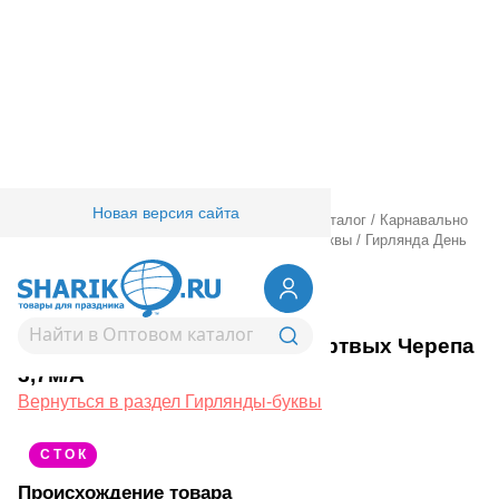
Новая версия сайта
Главная
/
Товары для праздника
/
Оптовый каталог
/
Карнавально
праздничная прод.
/
Гирлянды.
/
Гирлянды-буквы
/
Гирлянда День
Мертвых Черепа 3,7м/А
1505-2103
Гирлянда День Мертвых Черепа
3,7м/А
Вернуться в раздел Гирлянды-буквы
С Т О К
Происхождение товара