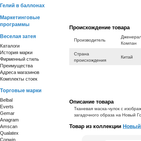
Гелий в баллонах
Маркетинговые
программы
Происхождение товара
Веселая затея
Дженерал
Производитель
Компан
Каталоги
История марки
Страна
Китай
Фирменный стиль
происхождения
Преимущества
Адреса магазинов
Комплекты стоек
Торговые марки
Belbal
Описание товара
Everts
Тканевая маска-чулок с изобра
Gemar
загадочного образа на Новый Го
Anagram
Товар из коллекции
Новый
Amscan
Qualatex
Conwin