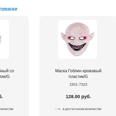
лумаски
бный со
Маска Гоблин кровавый
тик/G
пластик/G
1501-7323
б.
128.00 руб.
оличестве
в достаточном количестве