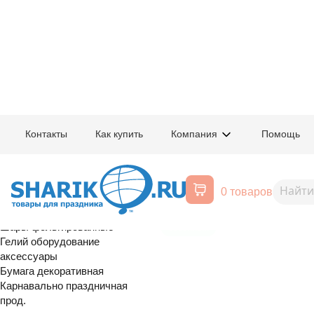
Главная
/
Товары для праздника
/
Оптовый каталог
/
Карнавально праздн
Контакты
Как купить
Компания
Помощь
Воздушные шары, все для
1501-7206
Маска тканев
праздника
0 товаров
солнечных очках/G
Расширенный поиск
Шары латексные
Шары фольгированные
сезонный
Гелий оборудование
аксессуары
Бумага декоративная
Карнавально праздничная
прод.