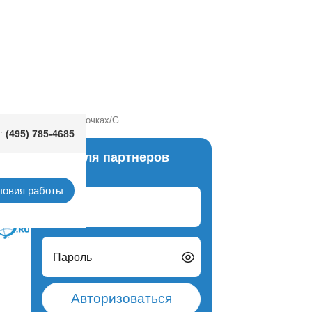
 Санта в солнечных очках/G
(495) 785-4685
:
Вход для партнеров
маски
ловия работы
Логин
Пароль
Авторизоваться