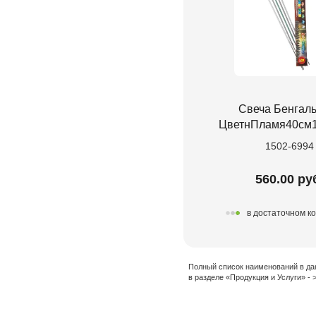
Свеча Бенгал
ЦветнПламя40см1
1502-6994
560.00 ру
в достаточном к
Полный список наименований в да
в разделе «Продукция и Услуги» -