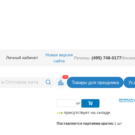
ичная прод.
/
Карнавал аксессуары
/
Маски полумаски
/
Маска тканевая
Новая версия
Личный кабинет
(495) 748-0177
Регионы:
Москва
сайта
ая Санта в
Вернуться в раздел Маски полу
0
Товары для праздника
Ус
Цена
226,00
руб. за шт
шт
присутствует на складе
Поставляется партиями кратно
1 шт