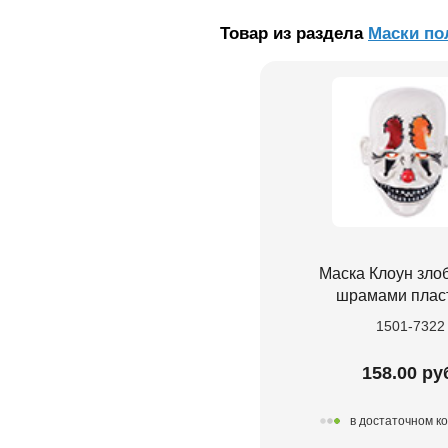
Товар из раздела
Маски по
Маска Клоун зло
шрамами плас
1501-7322
158.00 ру
в достаточном к