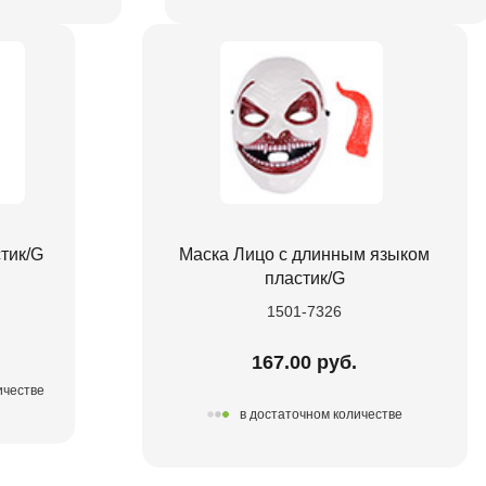
тик/G
Маска Лицо с длинным языком
пластик/G
1501-7326
167.00 руб.
ичестве
в достаточном количестве