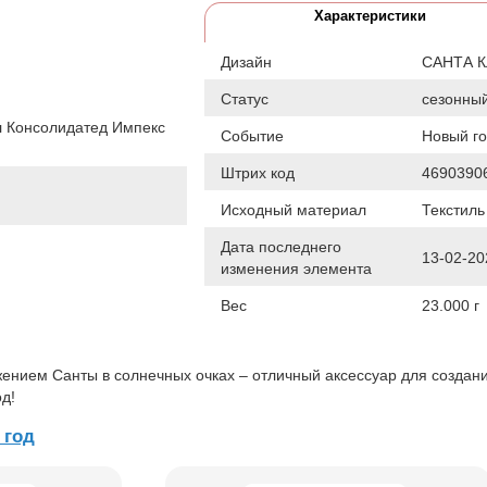
Характеристики
Дизайн
САНТА 
Статус
сезонны
 Консолидатед Импекс
Событие
Новый г
Штрих код
4690390
Исходный материал
Текстиль
Дата последнего
13-02-20
изменения элемента
Вес
23.000 г
жением Санты в солнечных очках – отличный аксессуар для создан
д!
 год