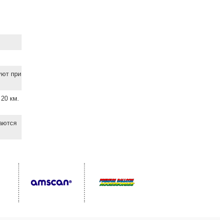
уют при
20 км.
ваются