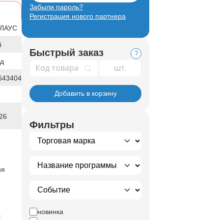
Забыли пароль?
Регистрация нового партнера
КЛАУС
й
Быстрый заказ
?
од
Код товара
643404
Добавить в корзину
26
Фильтры
ия
новинка