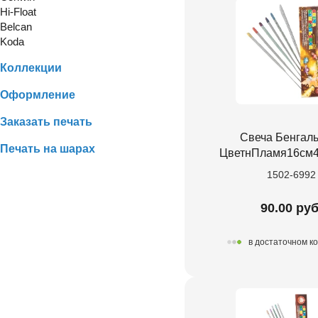
Hi-Float
Belcan
Koda
Коллекции
Оформление
Заказать печать
Свеча Бенгал
Печать на шарах
ЦветнПламя16см4
1502-6992
90.00 руб
в достаточном к