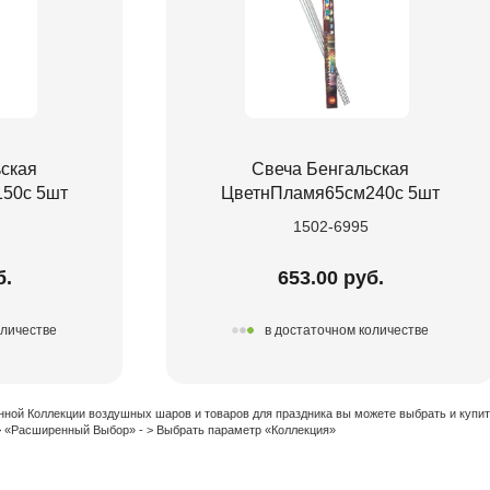
ьская
Свеча Бенгальская
50с 5шт
ЦветнПламя65см240с 5шт
1502-6995
б.
653.00 руб.
оличестве
в достаточном количестве
нной Коллекции воздушных шаров и товаров для праздника вы можете выбрать и купи
 > «Расширенный Выбор» - > Выбрать параметр «Коллекция»