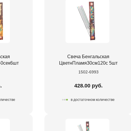
ьская
Свеча Бенгальская
0сек6шт
ЦветнПламя30см120с 5шт
1502-6993
.
428.00 руб.
оличестве
в достаточном количестве