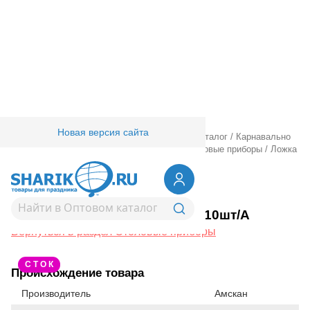
Новая версия сайта
Главная
/
Товары для праздника
/
Оптовый каталог
/
Карнавально
праздничная прод.
/
Сервировка стола
/
Столовые приборы
/
Ложка
пласт Silver 10шт/A
1502-3818
Ложка пласт Silver 10шт/A
Вернуться в раздел Столовые приборы
С Т О К
Происхождение товара
Производитель
Амскан