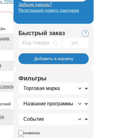
до 70%!
Забыли пароль?
Регистрация нового партнера
айн
Быстрый заказ
?
DARK
Код товара
Добавить в корзину
Й
М
Фильтры
528909
еский
26
г
новинка