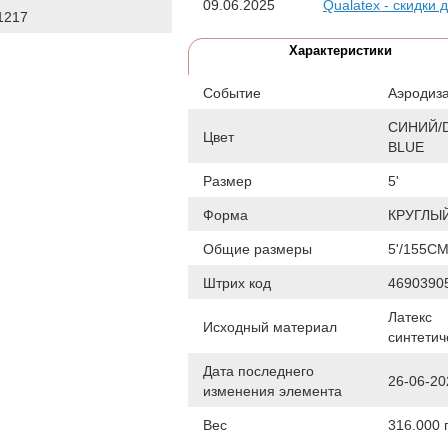
09.06.2025
Qualatex - скидки 
1217
Характеристики
Событие
Аэродиз
СИНИЙ/
Цвет
BLUE
Размер
5'
Форма
КРУГЛЫ
Общие размеры
5'/155С
Штрих код
4690390
Латекс
Исходный материал
синтетич
Дата последнего
26-06-20
изменения элемента
Вес
316.000 