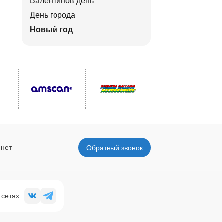
Валентинов день
День города
Новый год
инет
Обратный звонок
 сетях