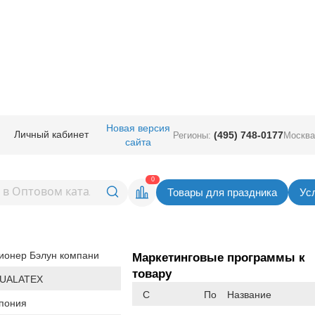
ары большие
/
Из синтетического латекса
/
5,5' (165см) Синий
Новая версия
Личный кабинет
(495) 748-0177
Регионы:
Москва
сайта
Синий
Вернуться в раздел Из синтетического ла
0
Товары для праздника
Ус
Товар временно не доступен.
Поставляется партиями кратно
1 шт
ионер Бэлун компани
Маркетинговые программы к
товару
UALATEX
С
По
Название
пония