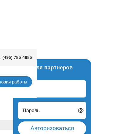
(495) 785-4685
:
Вход для партнеров
текса
ловия работы
Логин
Пароль
Авторизоваться