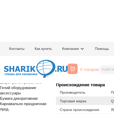
Главная
/
Товары для праздника
/
Оптовый каталог
/
Шары латексные
/
Ш
Контакты
Как купить
Компания
Помощь
Воздушные шары, все для
1109-0291
5,5' (165см) 
праздника
0 товаров
Расширенный поиск
Шары латексные
Шары фольгированные
Происхождение товара
Гелий оборудование
Производитель
П
аксессуары
Бумага декоративная
Торговая марка
Q
Карнавально праздничная
прод.
Страна происхождения
Я