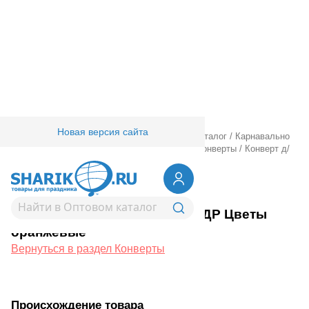
Новая версия сайта
Главная
/
Товары для праздника
/
Оптовый каталог
/
Карнавально
праздничная прод.
/
Подарочная упаковка
/
Конверты
/
Конверт д/
денег С ДР Цветы оранжевые
1509-2659
Конверт д/денег С ДР Цветы
оранжевые
Вернуться в раздел Конверты
Происхождение товара