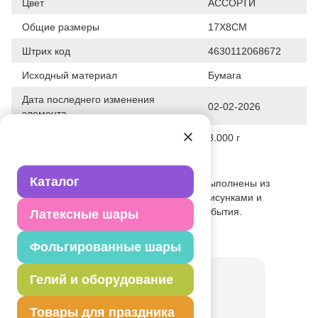
Цвет
АССОРТИ
Общие размеры
17Х8СМ
Штрих код
4630112068672
Исходный материал
Бумага
Дата последнего изменения
02-02-2026
элемента
Вес
8.000 г
Описание товара
Каталог
Поздравительные конверты для денег выполнены из
плотной бумаги с яркими различными рисунками и
надписями для любого праздничного события.
Латексные шары
Товар из раздела
Конверты
Фольгированные шары
Гелий и оборудование
Товары для праздника