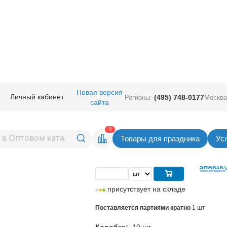
ичная прод.
/
Карнавал аксессуары
/
Декорации
/
Елка из мишуры склад
Новая версия
Личный кабинет
(495) 748-0177
Регионы:
Москва
сайта
уры складная серебро
Вернуться в раздел Деко
0
Товары для праздника
Ус
Цена
1 553,00
руб. за шт
присутствует на складе
Поставляется партиями кратно
1 шт
Коробка:
10 шт