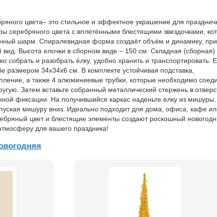
ряного цвета– это стильное и эффектное украшение для празднич
ры серебряного цвета с вплетёнными блестящими звездочками, ко
чный шарм. Спиралевидная форма создаёт объём и динамику, пр
 вид. Высота елочки в сборном виде – 150 см. Складная (сборная)
ко собрать и разобрать ёлку, удобно хранить и транспортировать. 
бе размером 34х34х6 см. В комплекте устойчивая подставка,
ление, а также 4 алюминиевые трубки, которые необходимо соед
ругую. Затем вставьте собранный металлический стержень в отверс
жной фиксации. На получившийся каркас наденьте елку из мишуры,
опуская мишуру вниз. Идеально подходит для дома, офиса, кафе ил
ебряный цвет и блестящие элементы создают роскошный новогодн
атмосферу для вашего праздника!
овогодняя