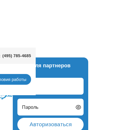
ная серебро 1,5м/G
(495) 785-4685
:
Вход для партнеров
рации
ловия работы
Логин
Пароль
Авторизоваться