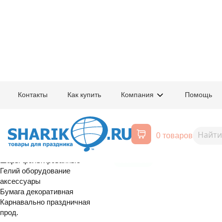
Главная
/
Товары для праздника
/
Оптовый каталог
/
Карнавально праздн
Контакты
Как купить
Компания
Помощь
Воздушные шары, все для
1501-7199
Елка из миш
праздника
0 товаров
1,5м/G
Расширенный поиск
Шары латексные
Шары фольгированные
сезонный
Гелий оборудование
аксессуары
Бумага декоративная
Карнавально праздничная
прод.