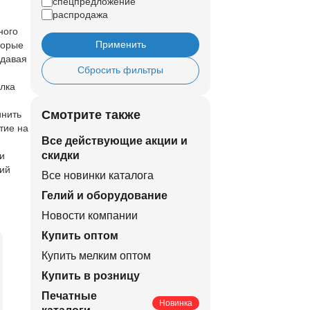
спецпредложение
распродажа
ного
Применить
торые
идавая
Сбросить фильтры
Елка
Смотрите также
инить
тие на
Все действующие акции и
скидки
и
ий
Все новинки каталога
Гелий и оборудование
Новости компании
Купить оптом
Купить мелким оптом
Купить в розницу
Печатные
Новинка