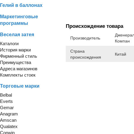
Гелий в баллонах
Маркетинговые
программы
Происхождение товара
Веселая затея
Дженерал
Производитель
Компан
Каталоги
История марки
Страна
Китай
Фирменный стиль
происхождения
Преимущества
Адреса магазинов
Комплекты стоек
Торговые марки
Belbal
Everts
Gemar
Anagram
Amscan
Qualatex
Conwin