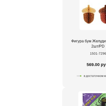
Фигура бум Желуди
2шт/PD
1501-729
569.00 ру
в достаточном 