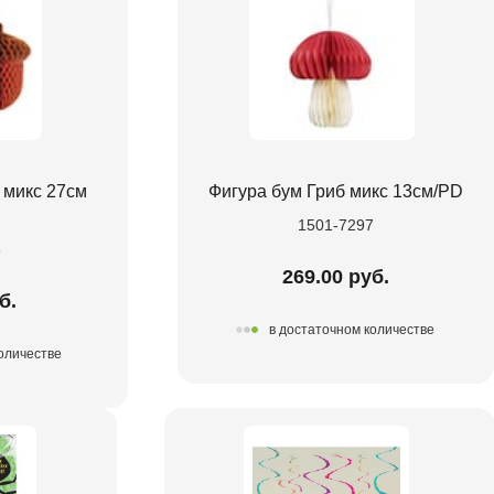
 микс 27см
Фигура бум Гриб микс 13см/PD
1501-7297
6
269.00 руб.
б.
в достаточном количестве
количестве