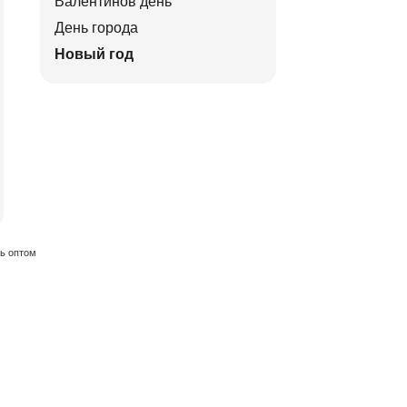
Валентинов день
День города
Новый год
ть оптом