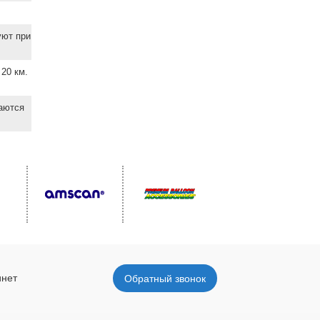
уют при
20 км.
ваются
инет
Обратный звонок