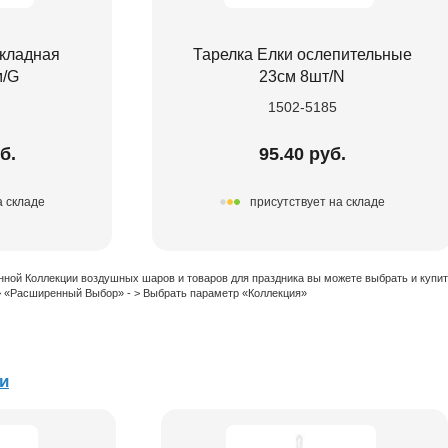
складная
Тарелка Елки ослепительные
м/G
23см 8шт/N
1502-5185
б.
95.40 руб.
а складе
присутствует на складе
нной Коллекции воздушных шаров и товаров для праздника вы можете выбрать и купи
 > «Расширенный Выбор» - > Выбрать параметр «Коллекция»
и