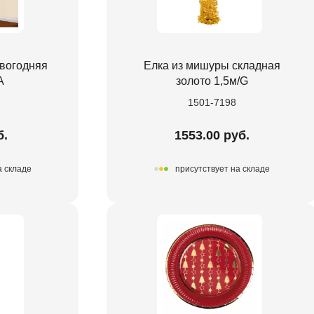
овогодняя
Елка из мишуры складная
A
золото 1,5м/G
1501-7198
б.
1553.00 руб.
а складе
присутствует на складе