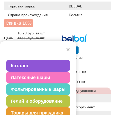
Торговая марка
BELBAL
Страна происхождения
Бельгия
Скидка 10%
10,79
руб. за шт
Цена
11.99 руб. за шт
539,50 руб. за партию
в достаточном количестве
Каталог
Поставляется партиями кратно
50 шт
Латексные шары
Блок:
50 шт
Коробка:
2000 шт
Фольгированные шары
Характеристики
Вид упаковки
Дизайн
КОТЕНОК
Гелий и оборудование
Статус
базовый ассортимент
Товары для праздника