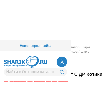
Новая версия сайта
Главная
/
Товары для праздника
/
Оптовый каталог
/
Шары
латексные
/
Круглые с рисунком
/
Шар с рисунком
/
Шар с
рисунком 14" С ДР Котики
1103-3215
Шар с рисунком 14" С ДР Котики
Вернуться в раздел Шар с рисунком