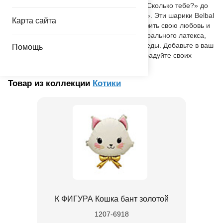
говорит что-то особенное: от игривого «Сколько тебе?» до
трогательного «Всеми лапками за тебя!». Эти шарики Belbal
Карта сайта
— не просто украшение, а способ выразить свою любовь и
заботу. Они сделаны из полностью натурального латекса,
который безвреден для окружающей среды. Добавьте в ваш
Помощь
праздник нотку нежности и веселья. Порадуйте своих
близких!
Товар из коллекции
Котики
К ФИГУРА Кошка бант золотой
1207-6918