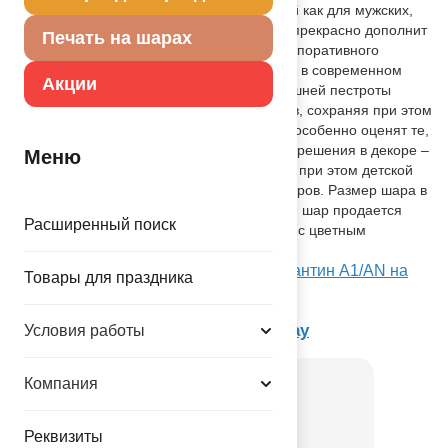
создаёт элегантный акцент, подходящий как для мужских,
так и для женских торжеств. Такой шар прекрасно дополнит
Печать на шарах
оформление ресторанного банкета, корпоративного
мероприятия или домашнего праздника в современном
Акции
стиле. Его лаконичный дизайн без излишней пестроты
подчеркнёт хороший вкус организаторов, сохраняя при этом
праздничную атмосферу. Этот вариант особенно оценят те,
кто предпочитает стильные и солидные решения в декоре –
Меню
он добавляет торжественности, избегая при этом детской
наивности традиционных воздушных шаров. Размер шара в
ненадутом виде: 81см. Фольгированный шар продается
Расширенный поиск
ненадутым, в индивидуальной упаковке с цветным
изображением шара.
Посмотреть А ДЖАМБО/УП HB Серпантин А1/AN на
Товары для праздника
Портале оптовых закупок
Товар из коллекции
Happy Birthday
Условия работы
Компания
Реквизиты