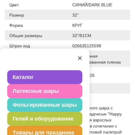
Цвет
СИНИЙ/DARK BLUE
Размер
32"
Форма
КРУГ
Общие размеры
32"/81СМ
Штрих код
026635125598
Полимерная
Исходный материал
фольгированная пленка
Дата последнего изменения
28-01-2026
Каталог
элемента
Вес
26.000 г
Латексные шары
Описание товара
Фольгированные шары
Сдержанный дизайн этого фольгированного шара с
изображением серпантина и стильной надписью "Happy
Гелий и оборудование
Birthday" станет идеальным выбором для взрослых
праздников. Благородный блеск фольги в сочетании с
графичным рисунком и нейтральной цветовой палитрой
Товары для праздника