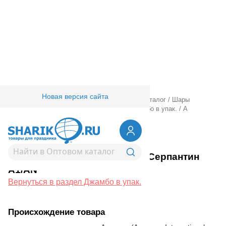
Новая версия сайта
Главная
/
Товары для праздника
/
Оптовый каталог
/
Шары
фольгированные
/
24" 30" с рисунком
/
Джамбо в упак.
/
А
ДЖАМБО/УП HB Серпантин А1/AN
1203-0361
А ДЖАМБО/УП HB Серпантин
А1/AN
Вернуться в раздел Джамбо в упак.
Происхождение товара