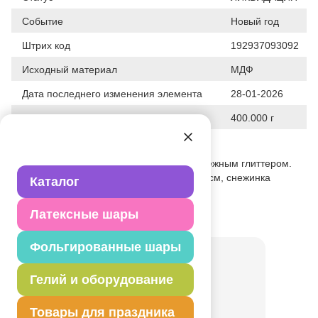
Событие
Новый год
Штрих код
192937093092
Исходный материал
МДФ
Дата последнего изменения элемента
28-01-2026
Вес
400.000 г
Описание товара
Резная объемная снежинка покрыта снежным глиттером.
Прекрасный 3D-декор размером 22х20 см, снежинка
Каталог
выполнена из МДФ.
Латексные шары
Товар из коллекции
Снежинка
Фольгированные шары
Гелий и оборудование
Товары для праздника