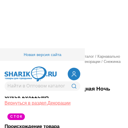
Новая версия сайта
Главная
/
Товары для праздника
/
Оптовый каталог
/
Карнавально
праздничная прод.
/
Карнавал аксессуары
/
Декорации
/
Снежинка
3D Звездная Ночь блеск 20х22смА
1501-5633
Снежинка 3D Звездная Ночь
блеск 20х22смА
Вернуться в раздел Декорации
С Т О К
Происхождение товара