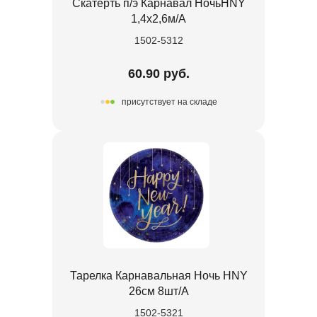
Скатерть п/э Карнавал НочьHNY
1,4х2,6м/А
1502-5312
60.90 руб.
присутствует на складе
Тарелка Карнавальная Ночь HNY
26см 8шт/А
1502-5321