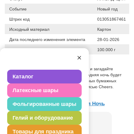
Событие
Новый год
Штрих код
013051867461
Исходный материал
Картон
Дата последнего изменения элемента
28-01-2026
Вес
100.000 г
Описание товара
Спрячьте в ладони снежинку или звезду, и загадайте
желание под бой курантов! Пусть новогодняя ночь будет
Каталог
волшебной! В упаковке 8 лам инированных бумажных
тарелок с блестящими звездами и надписью Cheers.
Латексные шары
Размер тарелок: 17 см.
Товар из коллекции
Карнавальная Ночь
Фольгированные шары
Гелий и оборудование
Товары для праздника