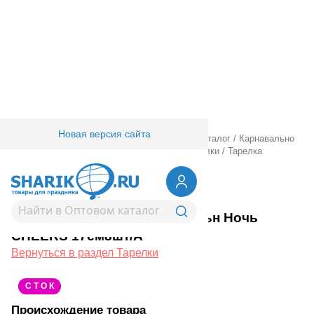
Новая версия сайта
Главная
/
Товары для праздника
/
Оптовый каталог
/
Карнавально
праздничная прод.
/
Сервировка стола
/
Тарелки
/
Тарелка
Карнавальн Ночь CHEERS 17см8шт/А
1502-5320
Тарелка Карнавальн Ночь
CHEERS 17см8шт/А
Вернуться в раздел Тарелки
С Т О К
Происхождение товара