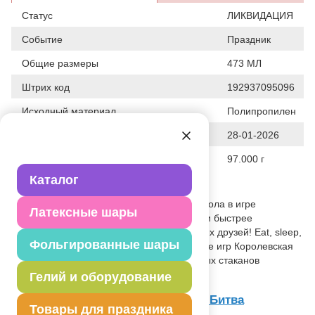
Статус
ЛИКВИДАЦИЯ
Событие
Праздник
Общие размеры
473 МЛ
Штрих код
192937095096
Исходный материал
Полипропилен
Дата последнего изменения элемента
28-01-2026
Вес
97.000 г
Каталог
Описание товара
Остров, на который случайно занесло Пола в игре
Латексные шары
Фортнайт, отнюдь не безопасен. Играй и быстрее
возвращайся в привычный мир реальных друзей! Eat, sleep,
Фольгированные шары
game, repeat! Проведи вечеринку в стиле игр Королевская
битва! В упаковке 8 больших пластиковых стаканов
объемом 473 мл.
Гелий и оборудование
Товар из коллекции
Королевская Битва
Товары для праздника