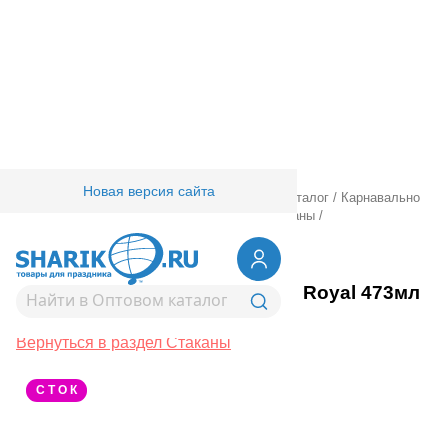
Новая версия сайта
Главная
/
Товары для праздника
/
Оптовый каталог
/
Карнавально
праздничная прод.
/
Сервировка стола
/
Стаканы
/
1502-5813
Стакан пласт Battle Royal 473мл
8шт/А
Вернуться в раздел Стаканы
С Т О К