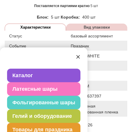
Поставляется партиями кратно
5 шт
Блок:
5 шт
Коробка:
400 шт
Характеристики
Вид упаковки
Статус
базовый ассортимент
Событие
Праздник
Цвет
БЕЛЫЙ/WHITE
Размер
18"
Каталог
Форма
ЗВЕЗДА
Общие размеры
18"/46СМ
Латексные шары
Штрих код
4690390637397
Фольгированные шары
Полимерная
Исходный материал
фольгированная пленка
Гелий и оборудование
Дата последнего изменения
28-01-2026
элемента
Товары для праздника