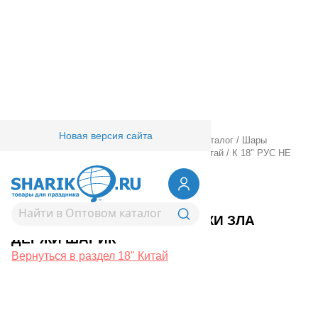
Новая версия сайта
Главная
/
Товары для праздника
/
Оптовый каталог
/
Шары
фольгированные
/
18" 20" с рисунком
/
18" Китай
/
К 18" РУС НЕ
ДЕРЖИ ЗЛА ДЕРЖИ ШАРИК
1202-4232
К 18" РУС НЕ ДЕРЖИ ЗЛА
ДЕРЖИ ШАРИК
Вернуться в раздел 18" Китай