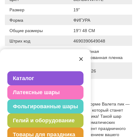
Размер
19"
Форма
ФИГУРА
Общие размеры
19"/ 48 СМ
Штрих код
4690390649048
Полимерная
Исходный материал
фольгированная пленка
Дата последнего изменения
03-04-2026
элемента
Каталог
Вес
22.000 г
Латексные шары
Описание товара
Объемная фольгированная фигура в форме Валета пик —
Фольгированные шары
это яркий и необычный воздушный шар, который станет
эффектным украшением любого праздника! Такой шар
Гелий и оборудование
может использоваться для украшения тематических
мероприятий, фотосессий или как элемент праздничного
Товары для праздника
декора. Этот шар станет главным украшением вашего