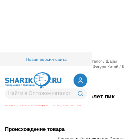
Новая версия сайта
Главная
/
Товары для праздника
/
Оптовый каталог
/
Шары
фольгированные
/
Шары фигурные большие
/
Фигура Китай
/
К
ФИГУРА Карта Валет пик
1207-6514
К ФИГУРА Карта Валет пик
Вернуться в раздел Фигура Китай
Происхождение товара
Дженерал Консолидатед Импекс