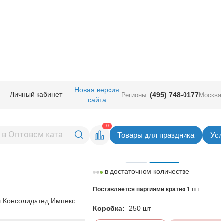
ные
/
Ходячие шарики
/
Шары под воздух
/
К ФИГУРА AIR Лошадка
Новая версия
Личный кабинет
(495) 748-0177
Регионы:
Москва
сайта
R Лошадка
Вернуться в раздел Шары под в
0
Товары для праздника
Ус
Цена
495,00
руб. за шт
в достаточном количестве
Поставляется партиями кратно
1 шт
 Консолидатед Импекс
Коробка:
250 шт