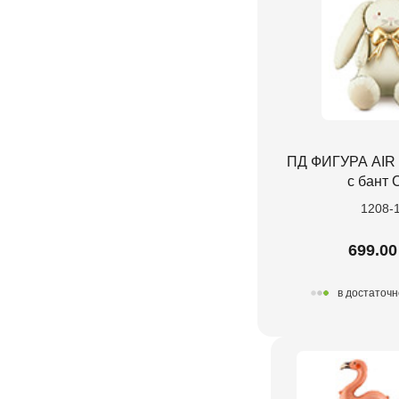
ПД ФИГУРА AIR 
с бант 
1208-
699.00
в достаточн