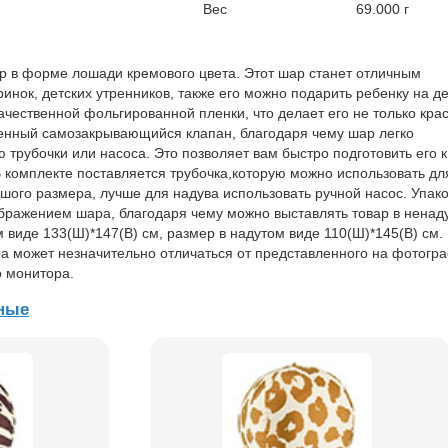
Вес
69.000 г
 в форме лошади кремового цвета. Этот шар станет отличным
инок, детских утренников, также его можно подарить ребенку на д
ачественной фольгированной пленки, что делает его не только кра
оенный самозакрывающийся клапан, благодаря чему шар легко
трубочки или насоса. Это позволяет вам быстро подготовить его к
В комплекте поставляется трубочка,которую можно использовать дл
ьшого размера, лучше для надува использовать ручной насос. Упако
ображением шара, благодаря чему можно выставлять товар в ненад
 виде 133(Ш)*147(В) см, размер в надутом виде 110(Ш)*145(В) см.
а может незначительно отличаться от представленного на фотогр
о монитора.
ные