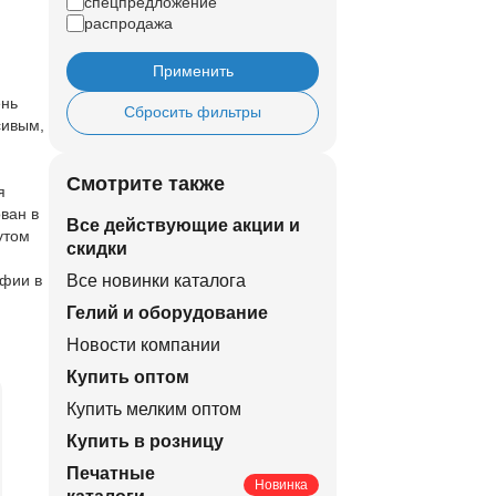
спецпредложение
распродажа
Применить
ень
Сбросить фильтры
сивым,
Смотрите также
я
ван в
Все действующие акции и
утом
скидки
афии в
Все новинки каталога
Гелий и оборудование
Новости компании
Купить оптом
Купить мелким оптом
Купить в розницу
Печатные
Новинка