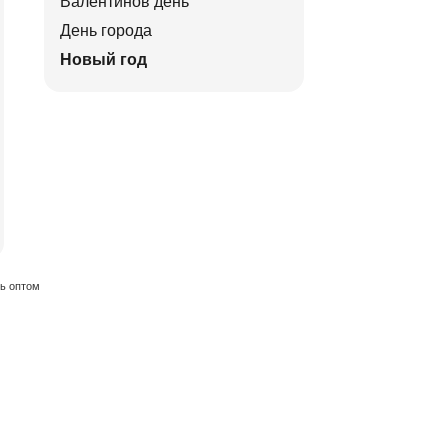
Валентинов день
День города
Новый год
ть оптом