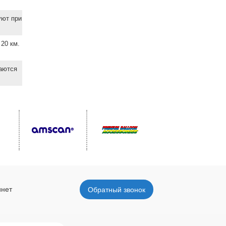
уют при
20 км.
ваются
инет
Обратный звонок