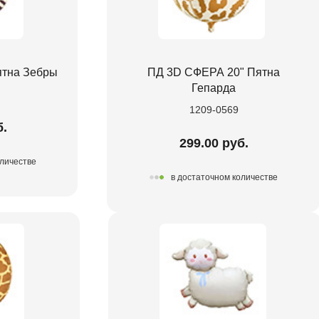
ятна Зебры
ПД 3D СФЕРА 20" Пятна
Гепарда
1209-0569
б.
299.00 руб.
оличестве
в достаточном количестве