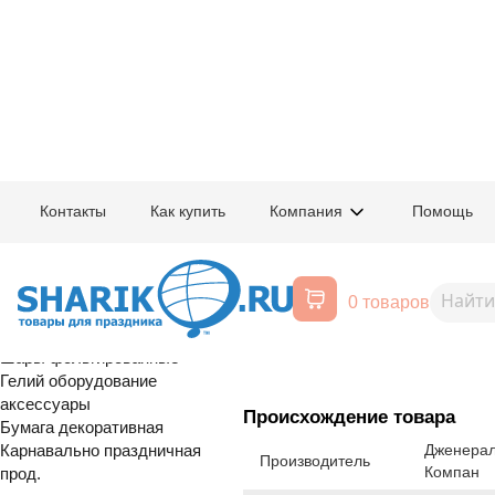
Главная
/
Товары для праздника
/
Оптовый каталог
/
Шары фольгирован
Контакты
Как купить
Компания
Помощь
Воздушные шары, все для
1208-0995
К ФИГУРА AI
праздника
0 товаров
Расширенный поиск
Шары латексные
Шары фольгированные
Гелий оборудование
аксессуары
Происхождение товара
Бумага декоративная
Карнавально праздничная
Дженерал
Производитель
Компан
прод.