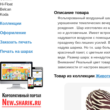
Hi-Float
Belcan
Описание товара
Koda
Фольгированный воздушный шар
украшением тематических вечер
Коллекции
рождения . Шар изготовлен из к
Оформление
но и долговечным. Имеет встр
надувается воздухом с помощью 
Заказать печать
празднику без лишних усилий. 
надува шарика. Но т.к. шар бол
Печать на шарах
красочный пакет, с цветным из
виде. Размер шара: в ненадутом
Внимание! Реальный цвет товар
зависимости от настроек вашег
Товар из коллекции
Живот