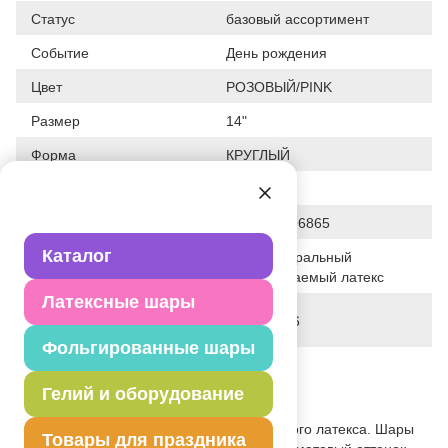
Статус
базовый ассортимент
Событие
День рождения
Цвет
РОЗОВЫЙ/PINK
Размер
14"
Форма
КРУГЛЫЙ
Общие размеры
14"/36СМ
Штрих код
2905930096865
Каталог
100% натуральный
Исходный материал
биоразлагаемый латекс
Латексные шары
Дата последнего
02-08-2026
изменения элемента
Фольгированные шары
Вес
3.970 г
Гелий и оборудование
Описание товара
Высококачественный шар из натурального латекса. Шары
Товары для праздника