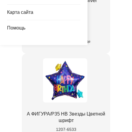
Шелк 11" Звезды Gold Silver
RoseGold/Q
Карта сайта
1103-3318
Помощь
36.67 руб.
присутствует на складе
А ФИГУРА/P35 HB Звезды Цветной
шрифт
1207-6533