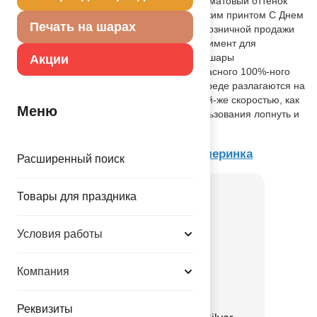
розового цвета, одного типа - пастель - матовый оттенок
цвета. Шары с круговым шелкографичеким принтом С Днем
Печать на шарах
Рождения. Звезды. Предназначен для розничной продажи
воздушных шариков. Идеальный ассортимент для
праздничных оформлений. Воздушные шары
Акции
изготавливаются из экологически безопасного 100%-ного
натурального латекса. В окружающей среде разлагаются на
безопасные компоненты примерно с той-же скоростью, как
Меню
обычные листья деревьев. После использования лопнуть и
утилизировать как бытовой отход.
Товар из коллекции
Звездная Вечеринка
Расширенный поиск
Товары для праздника
Условия работы
Компания
Реквизиты