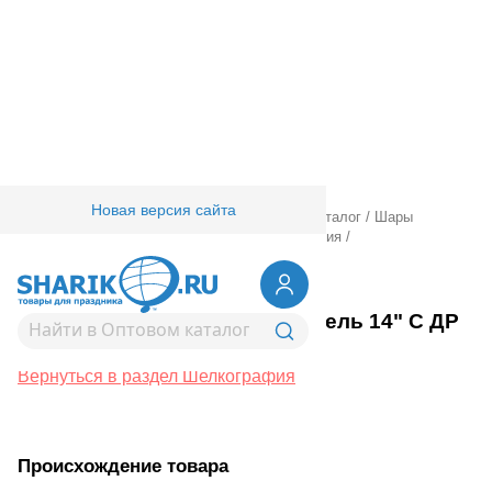
Новая версия сайта
Главная
/
Товары для праздника
/
Оптовый каталог
/
Шары
латексные
/
Круглые с рисунком
/
Шелкография
/
1103-3269
Шелкография пастель 14" С ДР
Звезды роз
Вернуться в раздел Шелкография
Происхождение товара