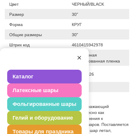
Цвет
ЧЕРНЫЙ/BLACK
Размер
30"
Форма
КРУГ
Общие размеры
30"
Штрих код
4610415942978
Полимерная
Исходный материал
фольгированная пленка
Дата последнего изменения
31-03-2026
Каталог
элемента
Вес
39.500 г
Латексные шары
Описание товара
Фольгированные шары
Воздушный фольгированный шар, изображающий
футбольный мяч. Шар смотрится интересно как
Гелий и оборудование
самостоятельно, так и в качестве дополнения к
тематическому фонтану из воздушных шаров. Поставляется
в ненадутом состоянии. Для того, чтобы шар летал,
Товары для праздника