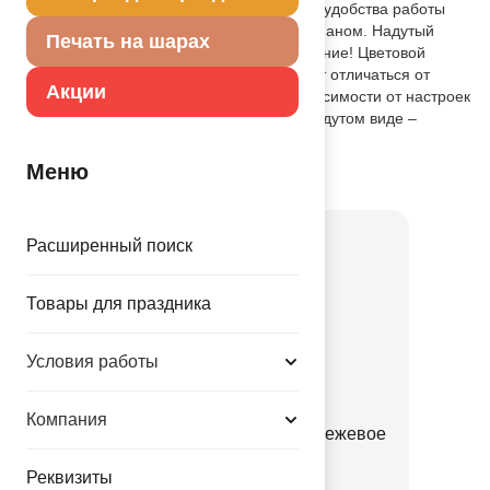
рекомендуем надувать его гелием. Для удобства работы
шар снабжен самозакрывающимся клапаном. Надутый
Печать на шарах
гелием шар летает от двух дней. Внимание! Цветовой
оттенок шара в действительности может отличаться от
Акции
представленного на фотографии в зависимости от настроек
Вашего монитора. Размер шара: в ненадутом виде –
30’’/76см.
Меню
Товар из раздела
Джамбо в упак.
Расширенный поиск
Товары для праздника
Условия работы
Компания
Р 30" Сердце на выписку бежевое
1203-0862
Реквизиты