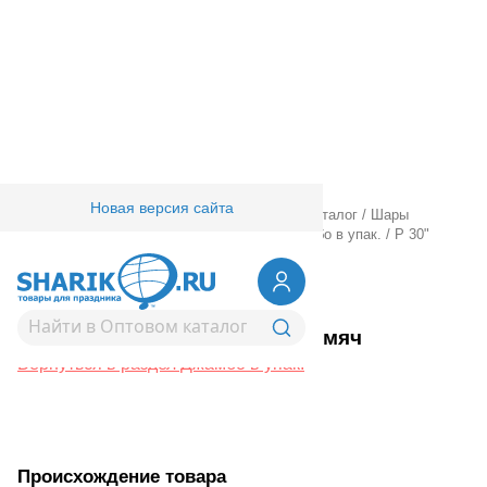
Новая версия сайта
Главная
/
Товары для праздника
/
Оптовый каталог
/
Шары
фольгированные
/
24" 30" с рисунком
/
Джамбо в упак.
/
Р 30"
Футбольный мяч
1203-0844
Р 30" Футбольный мяч
Вернуться в раздел Джамбо в упак.
Происхождение товара