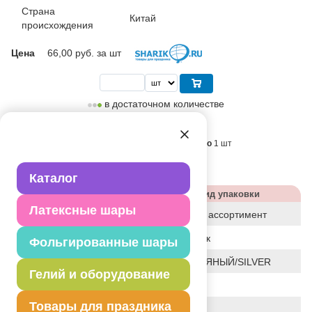
Страна
Китай
происхождения
Цена
66,00
руб. за шт
в достаточном количестве
Поставляется партиями кратно
1 шт
Коробка:
1000 шт
Каталог
Характеристики
Вид упаковки
Латексные шары
Статус
базовый ассортимент
Событие
Праздник
Фольгированные шары
Цвет
СЕРЕБРЯНЫЙ/SILVER
Гелий и оборудование
Размер
22"
Товары для праздника
Форма
СФЕРА