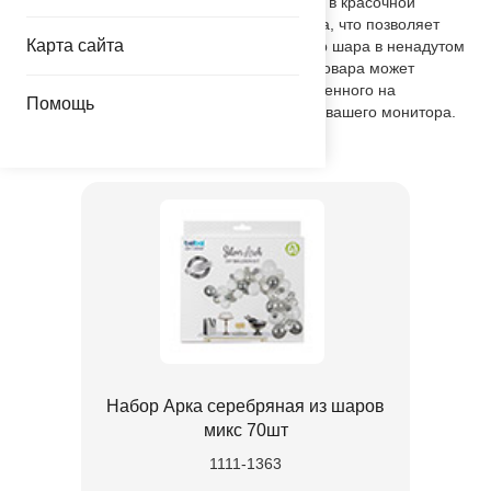
фольгированная пленка). Поставляется в красочной
упаковке с цветным изображением шара, что позволяет
Карта сайта
выставлять товар в сдутом виде. Размер шара в ненадутом
виде 56 см. Внимание! Реальный цвет товара может
незначительно отличаться от представленного на
Помощь
фотографии в зависимости от настроек вашего монитора.
Товар из коллекции
Серебряная
Набор Арка серебряная из шаров
микс 70шт
1111-1363