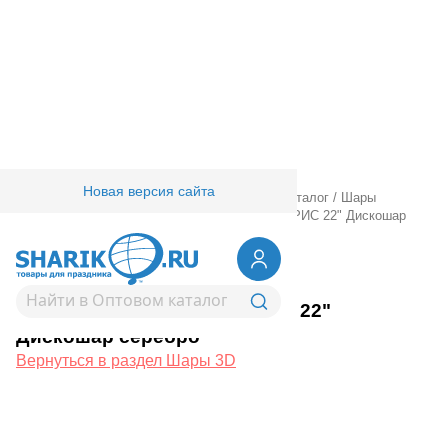
Новая версия сайта
Главная
/
Товары для праздника
/
Оптовый каталог
/
Шары
фольгированные
/
Шары 3D
/
К 3D СФЕРА Б/РИС 22" Дискошар
серебро
1209-0553
К 3D СФЕРА Б/РИС 22"
Дискошар серебро
Вернуться в раздел Шары 3D