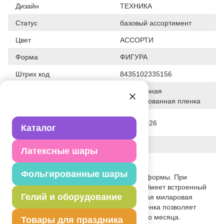
Дизайн
ТЕХНИКА
Статус
базовый ассортимент
Цвет
АССОРТИ
Форма
ФИГУРА
Штрих код
8435102335156
Полимерная
Исходный материал
фольгированная пленка
Дата последнего изменения
03-04-2026
Каталог
элемента
Вес
20.000 г
Латексные шары
Описание товара
Фольгированные шары
Сложная, объемная фигура указанной формы. При
надувании используется только гелий. Имеет встроенный
Гелий и оборудование
клапан - что упрощает надувание. Тонкая миларовая
(фольга на полиэтиленовой основе) пленка позволяет
шарам не сдуваться от недели до одного месяца.
Товары для праздника