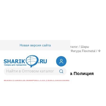
Новая версия сайта
Главная
/
Товары для праздника
/
Оптовый каталог
/
Шары
фольгированные
/
Шары фигурные большие
/
Фигура Flexmetal
/
Ф
ФИГУРА Машинка Полиция
1207-6653
Ф ФИГУРА Машинка Полиция
Вернуться в раздел Фигура Flexmetal