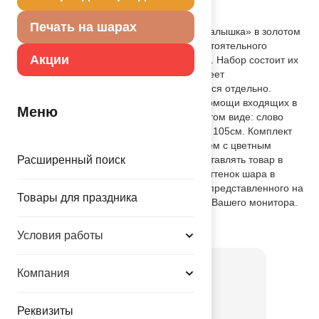
Описание товара
Печать на шарах
Фольгированный шар-фраза «Привет малышка» в золотом
цвете. Идеальная декорация для самостоятельного
Акции
украшения комнаты к выписке малышки. Набор состоит их
двух шаров-слов, каждое из которых имеет
самозакрывающийся клапан и надувается отдельно.
Прикрепить фразу к стене можно при помощи входящих в
Меню
комплект клевых точек. Размеры в надутом виде: слово
«ПРИВЕТ» - 83см, слово «МАЛЫШКА» - 105см. Комплект
упакован в пакет с красочным вкладышем с цветным
Расширенный поиск
изображением шара, что позволяет выставлять товар в
ненадутом виде. Внимание! Цветовой оттенок шара в
действительности может отличаться от представленного на
Товары для праздника
фотографии в зависимости от настроек Вашего монитора.
Товар из коллекции
Я родился
Условия работы
Компания
Реквизиты