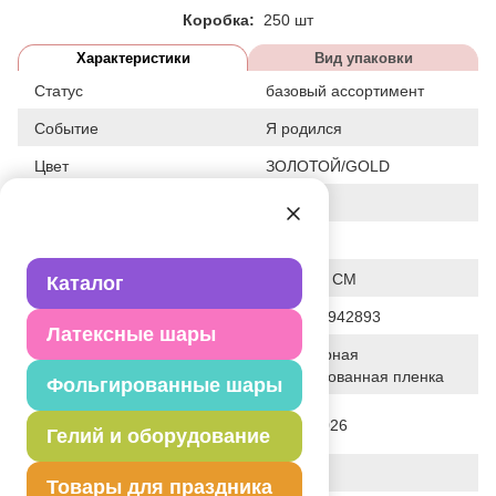
Коробка:
250 шт
Характеристики
Вид упаковки
Статус
базовый ассортимент
Событие
Я родился
Цвет
ЗОЛОТОЙ/GOLD
Размер
76"
Форма
ФИГУРА
Общие размеры
83 + 105 CM
Каталог
Штрих код
4610415942893
Латексные шары
Полимерная
Исходный материал
фольгированная пленка
Фольгированные шары
Дата последнего изменения
06-07-2026
Гелий и оборудование
элемента
Вес
25.000 г
Товары для праздника