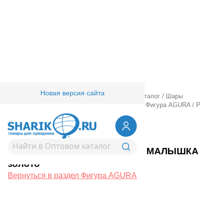
Новая версия сайта
Главная
/
Товары для праздника
/
Оптовый каталог
/
Шары
фольгированные
/
Шары фигурные большие
/
Фигура AGURA
/
Р
ФИГУРА ПРИВЕТ МАЛЫШКА золото
1207-6724
Р ФИГУРА ПРИВЕТ МАЛЫШКА
золото
Вернуться в раздел Фигура AGURA