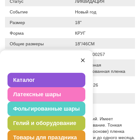
Статус
ЛИКВИДАЦИЯ
Событие
Новый год
Размер
18"
Форма
КРУГ
Общие размеры
18"/46СМ
Штрих код
026635200257
Полимерная
Исходный материал
фольгированная пленка
Каталог
Дата последнего изменения
28-01-2026
элемента
Латексные шары
Вес
10.840 г
Фольгированные шары
Описание товара
При надувании используется только гелий. Имеет
Гелий и оборудование
встроенный клапан - что упрощает надувание. Тонкая
миларовая (фольга на полиэтиленовой основе) пленка
Товары для праздника
позволяет шарам не сдуваться от недели до одного месяца.