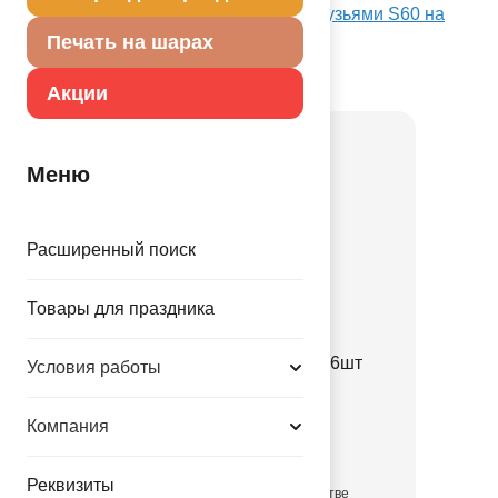
Посмотреть А 18" Санта и Микки с друзьями S60 на
Портале оптовых закупок
Печать на шарах
Товар из коллекции
Новый год
Акции
Меню
Расширенный поиск
Товары для праздника
Свеча Бенгальская
ЦветнПламя16см40сек6шт
Условия работы
1502-6992
Компания
90.00 руб.
Реквизиты
в достаточном количестве