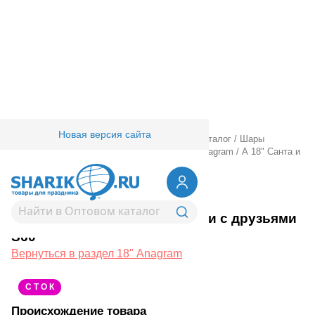
Новая версия сайта
Главная
/
Товары для праздника
/
Оптовый каталог
/
Шары
фольгированные
/
18" 20" с рисунком
/
18" Anagram
/
А 18" Санта и
Микки с друзьями S60
1202-1234
А 18" Санта и Микки с друзьями
S60
Вернуться в раздел 18" Anagram
С Т О К
Происхождение товара