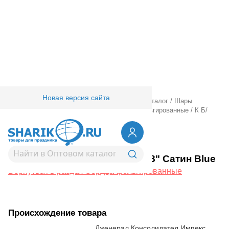
Новая версия сайта
Главная
/
Товары для праздника
/
Оптовый каталог
/
Шары
фольгированные
/
Без рисунка
/
Сердца фольгированные
/
К Б/
РИС СЕРДЦЕ 18" Сатин Blue
1204-1759
К Б/РИС СЕРДЦЕ 18" Сатин Blue
Вернуться в раздел Сердца фольгированные
Происхождение товара
Дженерал Консолидатед Импекс