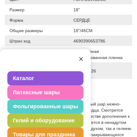
Размер
18"
Форма
СЕРДЦЕ
Общие размеры
18"/46СМ
Штрих код
4690390653786
Полимерная
Исходный материал
фольгированная пленка
Дата последнего изменения
03-04-2026
элемента
Каталог
Вес
9.500 г
Латексные шары
Описание товара
Воздушный фольгированный одноцветный шар нежно-
Фольгированные шары
голубого цвета без рисунка в форме сердца. Смотрится
красиво как самостоятельно, так и в качестве дополнения к
Гелий и оборудование
фонтану из воздушных шаров. Поставляется в ненадутом
состоянии. Подходит для надува как воздухом, так и гелием.
Товары для праздника
Для удобства работы шар снабжен самозакрывающихся