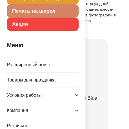
клапаном. Надутый гелием шар летает от двух дней.
Внимание! Цветовой оттенок шара в действительности
Печать на шарах
может отличаться от представленного на фотографии в
зависимости от настроек Вашего монитора.
Акции
Товар из коллекции
Голубая
Меню
Расширенный поиск
Товары для праздника
Условия работы
Е 12" Пастель Retro Haze Blue
1102-3137
Компания
3.35 руб.
Реквизиты