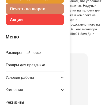
Шар снабжен самозакрывающимся клапаном, что упрощает
надув – даже непрофессионал легко справится. Надутый
Печать на шарах
шар следует разместить с помощью розетки на палочку для
последующей продажи (розетка и палочка в комплект не
Акции
входят). Внимание! Цветовой оттенок шара в
действительности может отличаться от представленного на
фотографии в зависимости от настроек Вашего монитора.
Размер шара: в ненадутом виде – 33см(Ш)х21,5см(В), в
Меню
надутом виде – 28,5см(Ш)х19,5см(В).
Товар из коллекции
Котэ
Расширенный поиск
Товары для праздника
Условия работы
Компания
К М/ФИГУРА Котэ
Реквизиты