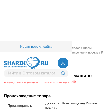
Новая версия сайта
Главная
/
Товары для праздника
/
Оптовый каталог
/
Шары
фольгированные
/
Шары фигурные малые
/
Микро мини прочие
/
К
М/ФИГУРА Котэ в машине
1206-1734
К М/ФИГУРА Котэ в машине
Вернуться в раздел Микро мини прочие
Происхождение товара
Дженерал Консолидатед Импекс
Производитель
Компан