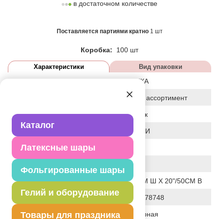
в достаточном количестве
Поставляется партиями кратно
1 шт
Коробка:
100 шт
Характеристики
Вид упаковки
Дизайн
ТЕХНИКА
Статус
базовый ассортимент
Событие
Праздник
Каталог
Цвет
АССОРТИ
Латексные шары
Размер
31"
Форма
ФИГУРА
Фольгированные шары
Общие размеры
31"/78СМ Ш X 20"/50СМ В
Гелий и оборудование
Штрих код
026635478748
Товары для праздника
Полимерная
Исходный материал