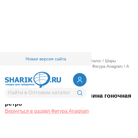
Новая версия сайта
Главная
/
Товары для праздника
/
Оптовый каталог
/
Шары
фольгированные
/
Шары фигурные большие
/
Фигура Anagram
/
А
ФИГУРА/P35 Машина гоночная ретро
1207-6542
А ФИГУРА/P35 Машина гоночная
ретро
Вернуться в раздел Фигура Anagram