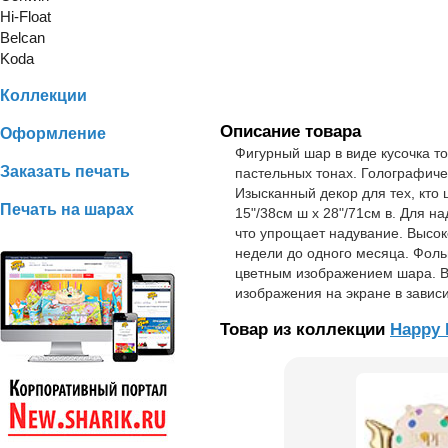
Hi-Float
Belcan
Koda
Коллекции
Описание товара
Оформление
Фигурный шар в виде кусочка т
Заказать печать
пастельных тонах. Голографичес
Изысканный декор для тех, кто 
Печать на шарах
15"/38см ш x 28"/71см в. Для н
что упрощает надувание. Высо
недели до одного месяца. Фоль
цветным изображением шара. В
изображения на экране в завис
Товар из коллекции
Happy 