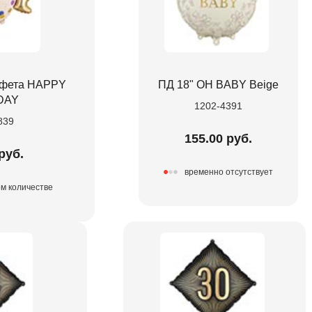
фета HAPPY
ПД 18" OH BABY Beige
DAY
1202-4391
839
155.00 руб.
руб.
временно отсутствует
ом количестве