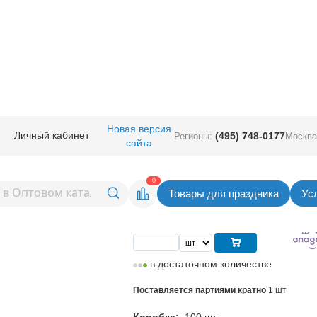
ные
/
Шары фигурные большие
/
Фигура Anagram
/
А ФИГУРА/P45 Торт п
Новая версия
Личный кабинет
(495) 748-0177
Регионы:
Москва
сайта
5 Торт
Вернуться в раздел Фигура An
0
Товары для праздника
Ус
Цена
810,00
руб. за шт
в достаточном количестве
Поставляется партиями кратно
1 шт
Коробка:
100 шт