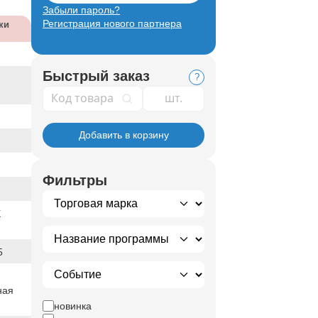
Забыли пароль?
Регистрация нового партнера
ки
Быстрый заказ
?
Код товара
Добавить в корзину
Фильтры
X
5
ная
новинка