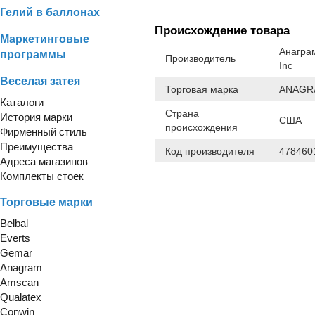
Гелий в баллонах
Происхождение товара
Маркетинговые
Анаграм
программы
Производитель
Inc
Веселая затея
Торговая марка
ANAGR
Каталоги
Страна
История марки
США
происхождения
Фирменный стиль
Преимущества
Код производителя
478460
Адреса магазинов
Комплекты стоек
Торговые марки
Belbal
Everts
Gemar
Anagram
Amscan
Qualatex
Conwin