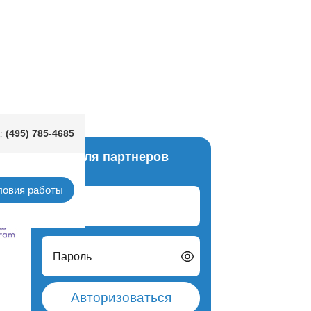
ерламутровый блеск
(495) 785-4685
:
Вход для партнеров
agram
ловия работы
Логин
Пароль
Авторизоваться