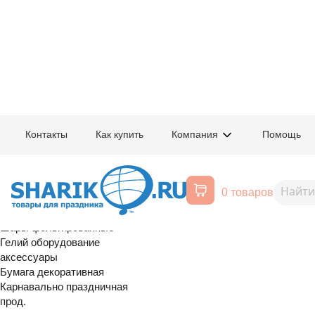
Главная
/
Товары для праздника
/
Оптовый каталог
/
Шары фольгирован
Контакты
Как купить
Компания
Помощь
Воздушные шары, все для
1207-6546
А ФИГУРА/P4
праздника
0 товаров
перламутровый блеск
Расширенный поиск
Шары латексные
Шары фольгированные
Гелий оборудование
аксессуары
Бумага декоративная
Карнавально праздничная
прод.