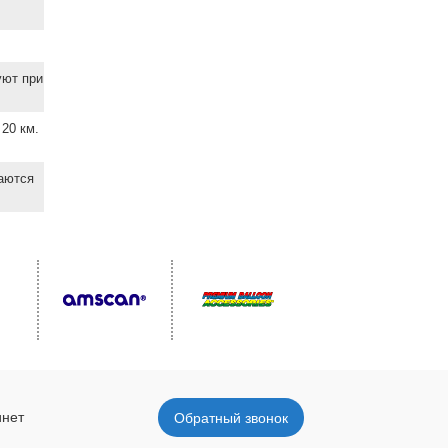
уют при
20 км.
ваются
инет
Обратный звонок