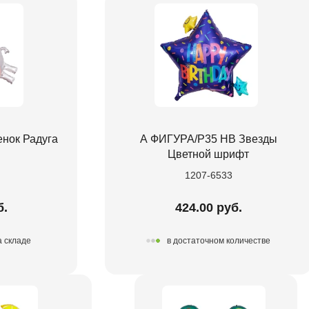
нок Радуга
А ФИГУРА/P35 HB Звезды
Цветной шрифт
1207-6533
б.
424.00 руб.
а складе
в достаточном количестве