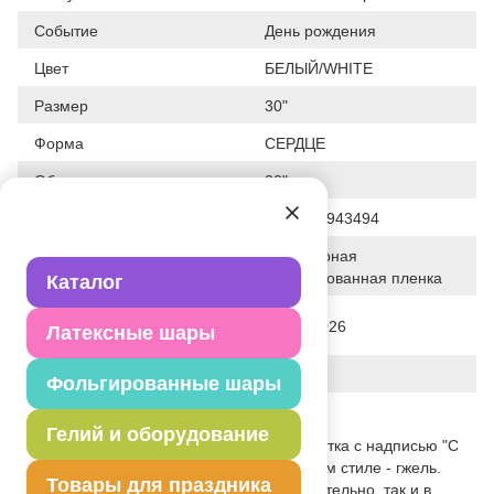
Событие
День рождения
Цвет
БЕЛЫЙ/WHITE
Размер
30"
Форма
СЕРДЦЕ
Общие размеры
30"
Штрих код
4610415943494
Полимерная
Исходный материал
фольгированная пленка
Каталог
Дата последнего изменения
03-04-2026
Латексные шары
элемента
Вес
39.500 г
Фольгированные шары
Описание товара
Гелий и оборудование
Воздушный фольгированный шар-открытка с надписью "С
ДНЁМ РОЖДЕНИЯ" с дизайнов в русском стиле - гжель.
Товары для праздника
Шар смотрится интересно как самостоятельно, так и в