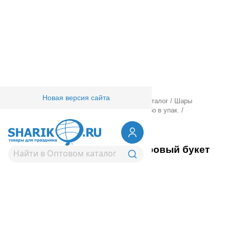
Новая версия сайта
Главная
/
Товары для праздника
/
Оптовый каталог
/
Шары
фольгированные
/
24" 30" с рисунком
/
Джамбо в упак.
/
1203-0850
Р 30" С ДР Фарфоровый букет
Вернуться в раздел Джамбо в упак.