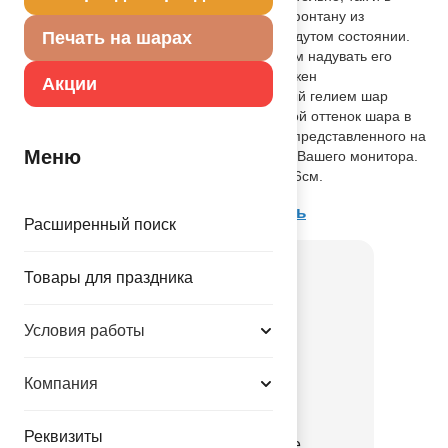
качестве дополнения к тематическому фонтану из
воздушных шаров. Поставляется в ненадутом состоянии.
Печать на шарах
Для того, чтобы шар летал, рекомендуем надувать его
гелием. Для удобства работы шар снабжен
Акции
самозакрывающимся клапаном. Надутый гелием шар
летает от двух дней. Внимание! Цветовой оттенок шара в
действительности может отличаться от представленного на
Меню
фотографии в зависимости от настроек Вашего монитора.
Размер шара: в ненадутом виде – 30’’/76см.
Товар из коллекции
Русский стиль
Расширенный поиск
Товары для праздника
Условия работы
Компания
Реквизиты
К 18" Узоры золотые