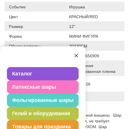
Событие
Игрушка
Цвет
КРАСНЫЙ/RED
Размер
12"
Форма
МИНИ ФИГУРА
Общие размеры
20X30CM
Штрих код
4690390656909
Полимерная
Исходный материал
фольгированная пленка
Каталог
Дата последнего изменения
08-04-2026
Латексные шары
элемента
Вес
7.000 г
Фольгированные шары
Описание товара
Гелий и оборудование
Объемная мини-фигура в форме пожарной машины . Шар
снабжен самозакрывающимся клапаном, не требует
Товары для праздника
запайки. Данный шар надувается ВОЗДУХОМ. Шар