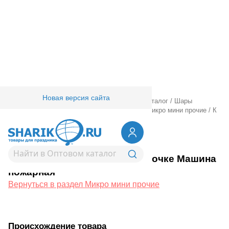
Новая версия сайта
Главная
/
Товары для праздника
/
Оптовый каталог
/
Шары
фольгированные
/
Шары фигурные малые
/
Микро мини прочие
/
К
М/ФИГУРА на палочке Машина пожарная
1206-1772
К М/ФИГУРА на палочке Машина
пожарная
Вернуться в раздел Микро мини прочие
Происхождение товара