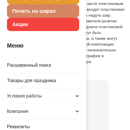
поставляется с закреплённым в нижней части пластиковым
держателем-розеткой, также в комплект входит пластиковая
Печать на шарах
палочка- трубочка, через которую можно надуть шар,
вставив палочку в удлиненную часть держателя-розетки.
Акции
Размер шара в надутом виде 20х30 см, длина пластиковой
палочки 28см. Фигурные мини-шары могут быть
использованы в качестве игрушки, декора, а также могут
стать идеальным дополнением цветочной композиции.
Меню
Внимание! Реальный цвет товара может незначительно
отличаться от представленного на фотографии в
зависимости от настроек вашего монитора.
Расширенный поиск
Товар из коллекции
Машинки
Товары для праздника
Условия работы
Компания
Реквизиты