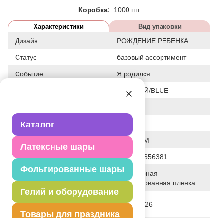
Коробка:
1000 шт
Характеристики
Вид упаковки
Дизайн
РОЖДЕНИЕ РЕБЕНКА
Статус
базовый ассортимент
Событие
Я родился
Цвет
ГОЛУБОЙ/BLUE
Размер
35"
Форма
Каталог
ФИГУРА
Общие размеры
35"/ 89CM
Латексные шары
Штрих код
4690390656381
Фольгированные шары
Полимерная
Исходный материал
фольгированная пленка
Гелий и оборудование
Дата последнего изменения
03-04-2026
элемента
Товары для праздника