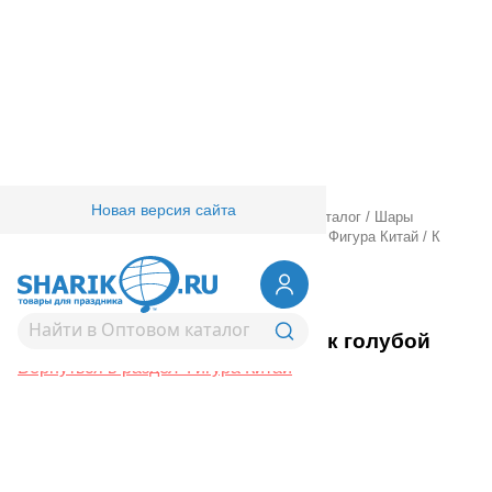
Новая версия сайта
Главная
/
Товары для праздника
/
Оптовый каталог
/
Шары
фольгированные
/
Шары фигурные большие
/
Фигура Китай
/
К
ФИГУРА Слоненок голубой
1207-6655
К ФИГУРА Слоненок голубой
Вернуться в раздел Фигура Китай