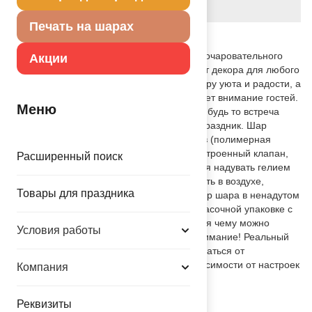
Вес
31.000 г
Печать на шарах
Описание товара
Фигурный фольгированный шар в виде очаровательного
Акции
слоненка — это замечательный элемент декора для любого
праздника! Такой шар добавит атмосферу уюта и радости, а
его милый дизайн обязательно привлечет внимание гостей.
Меню
Идеальный акцент для нежного декора: будь то встреча
новорожденного малыша или детский праздник. Шар
изготовлен из качественных материалов (полимерная
фольгированная пленка). Шар имеет встроенный клапан,
Расширенный поиск
что упрощает надувание. Рекомендуется надувать гелием
— так шар будет держать форму и парить в воздухе,
Товары для праздника
создавая волшебную атмосферу. Размер шара в ненадутом
виде 71(W)x89(H)см. Поставляется в красочной упаковке с
цветным изображением шара, благодаря чему можно
Условия работы
выставлять товар в ненадутом виде. Внимание! Реальный
цвет товара может незначительно отличаться от
представленного на фотографии в зависимости от настроек
Компания
вашего монитора.
Товар из коллекции
Животные
Реквизиты