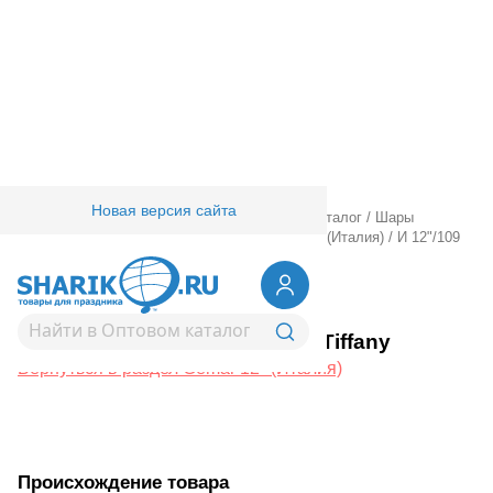
Новая версия сайта
Главная
/
Товары для праздника
/
Оптовый каталог
/
Шары
латексные
/
Круглые без рисунка
/
Gemar 12" (Италия)
/
И 12"/109
Пастель Tiffany
1102-3054
И 12"/109 Пастель Tiffany
Вернуться в раздел Gemar 12" (Италия)
Происхождение товара