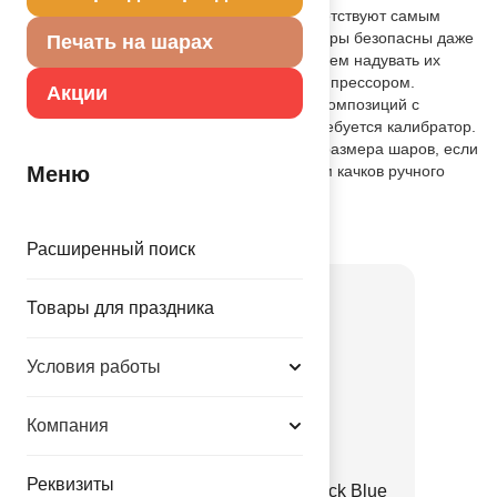
натурального латекса в Италии и соответствуют самым
высоким экологическим стандартам. Шары безопасны даже
Печать на шарах
для надувания ртом. Однако рекомендуем надувать их
ручным насосом или электрическим компрессором.
Акции
Обратите внимание, что для создания композиций с
шарами одинакового размера вам потребуется калибратор.
Вы также можете обеспечить ровность размера шаров, если
Меню
будете надувать их равным количеством качков ручного
насоса.
Товар из коллекции
Бирюзовая
Расширенный поиск
Товары для праздника
Условия работы
Компания
Реквизиты
Е 12" Пастель Retro Peacock Blue