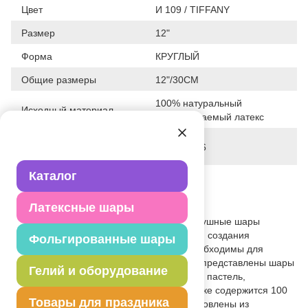
Цвет
И 109 / TIFFANY
Размер
12"
Форма
КРУГЛЫЙ
Общие размеры
12"/30СМ
100% натуральный
Исходный материал
биоразлагаемый латекс
Дата последнего
21-04-2026
изменения элемента
Каталог
Вес
3.530 г
Описание товара
Латексные шары
Серия: маршмеллоу Marshmallow. Воздушные шары
размером 12" (30 см) востребованы для создания
Фольгированные шары
композиций, арок из шаров, а также необходимы для
плетения органик- гирлянд. В упаковке представлены шары
Гелий и оборудование
в цвете тиффани 109 Tiffany.Тип шара – пастель,
бархатистый матовый оттенок. В упаковке содержится 100
Товары для праздника
шаров одного цвета. Шары Gemar изготовлены из