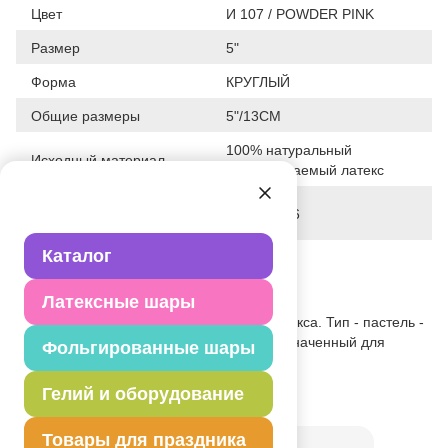
Цвет
И 107 / POWDER PINK
Размер
5"
Форма
КРУГЛЫЙ
Общие размеры
5"/13СМ
100% натуральный
Исходный материал
биоразлагаемый латекс
Дата последнего
21-04-2026
изменения элемента
Каталог
Вес
0.930 г
Описание товара
Латексные шары
Одноцветный шар из натурального латекса. Тип - пастель -
нежно матовый оттенок цвета. Предназначенный для
Фольгированные шары
использования в оформлении.
Гелий и оборудование
Товар из коллекции
Розовая
Товары для праздника