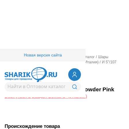
Новая версия сайта
Главная
/
Товары для праздника
/
Оптовый каталог
/
Шары
латексные
/
Круглые без рисунка
/
Gemar 5" (Италия)
/
И 5"/107
Пастель Powder Pink
1102-3060
И 5"/107 Пастель Powder Pink
Вернуться в раздел Gemar 5" (Италия)
Происхождение товара