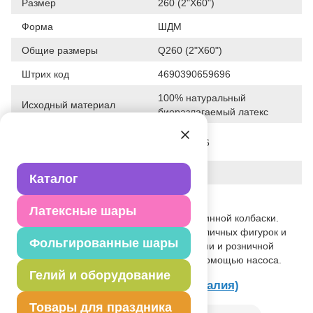
Размер
260 (2"X60")
Форма
ШДМ
Общие размеры
Q260 (2"X60")
Штрих код
4690390659696
100% натуральный
Исходный материал
биоразлагаемый латекс
Дата последнего
21-04-2026
изменения элемента
Вес
2.180 г
Каталог
Описание товара
Латексные шары
Шар из натурального латекса в виде длинной колбаски.
Используется для конструирования различных фигурок и
Фольгированные шары
композиций. Применяется в оформлении и розничной
торговле. Надувать только воздухом с помощью насоса.
Гелий и оборудование
Товар из раздела
ШДМ Gemar (Италия)
Товары для праздника