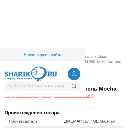
Новая версия сайта
Главная
/
Товары для праздника
/
Оптовый каталог
/
Шары
латексные
/
Шдм
/
ШДМ Gemar (Италия)
/
ШДМ 260-2/076 Пастель
Mocha
1107-0892
ШДМ 260-2/076 Пастель Mocha
Вернуться в раздел ШДМ Gemar (Италия)
Происхождение товара
Производитель
ДЖЕМАР срл / GE.MA.R srl