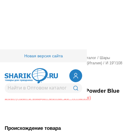
Новая версия сайта
Главная
/
Товары для праздника
/
Оптовый каталог
/
Шары
латексные
/
Круглые без рисунка
/
Gemar 18" (Италия)
/
И 19"/108
Пастель Powder Blue
1102-3057
И 19"/108 Пастель Powder Blue
Вернуться в раздел Gemar 18" (Италия)
Происхождение товара