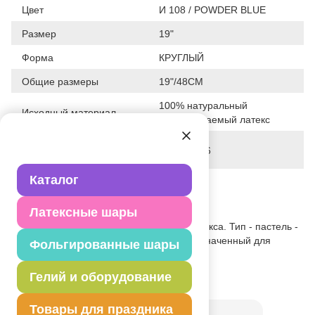
Цвет
И 108 / POWDER BLUE
Размер
19"
Форма
КРУГЛЫЙ
Общие размеры
19"/48СМ
100% натуральный
Исходный материал
биоразлагаемый латекс
Дата последнего
21-04-2026
изменения элемента
Каталог
Вес
9.500 г
Описание товара
Латексные шары
Одноцветный шар из натурального латекса. Тип - пастель -
нежно матовый оттенок цвета. Предназначенный для
Фольгированные шары
использования в оформлении.
Гелий и оборудование
Товар из коллекции
Голубая
Товары для праздника