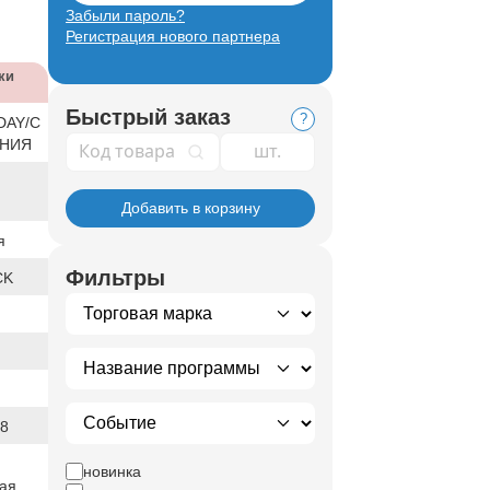
Забыли пароль?
Регистрация нового партнера
ки
Быстрый заказ
?
DAY/С
Код товара
ЕНИЯ
Добавить в корзину
я
Фильтры
CK
8
новинка
ая