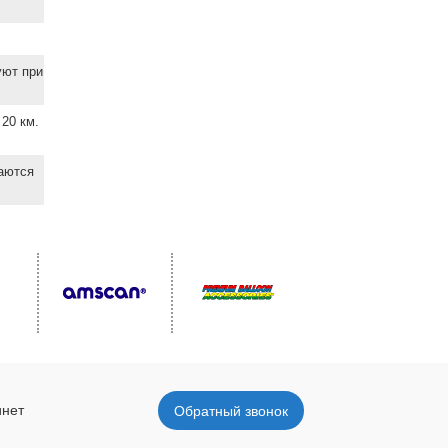
уют при
20 км.
ваются
инет
Обратный звонок