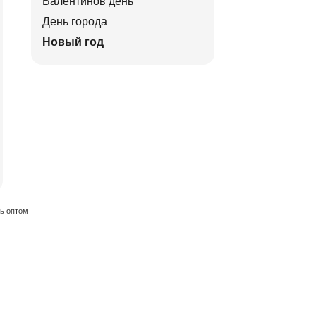
Валентинов день
День города
Новый год
ть оптом