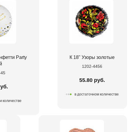
нфетти Party
К 18" Узоры золотые
й
1202-4456
445
55.80 руб.
руб.
в достаточном количестве
м количестве