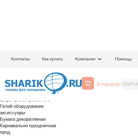
Главная
/
Товары для праздника
/
Оптовый каталог
/
Шары фольгирован
Контакты
Как купить
Компания
Помощь
Воздушные шары, все для
1202-4260
К 18" РУС Н
праздника
0 товаров
ТЫ
Расширенный поиск
Шары латексные
Шары фольгированные
Гелий оборудование
аксессуары
Бумага декоративная
Карнавально праздничная
прод.