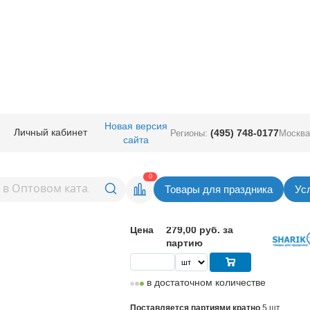
ные
/
18" 20" с рисунком
/
18" Китай
/
Новая версия
Личный кабинет
(495) 748-0177
Регионы:
Москва
сайта
Е БУДЬ КАК ВСЕ БУДЬ КАК
Вернуться в раздел 18" 
0
Товары для праздника
Ус
55,80
руб. за шт
Цена
279,00 руб. за
партию
в достаточном количестве
Поставляется партиями кратно
5 шт