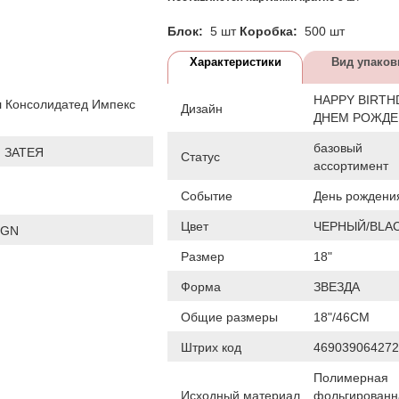
Блок:
5 шт
Коробка:
500 шт
Характеристики
Вид упаков
HAPPY BIRTH
 Консолидатед Импекс
Дизайн
ДНЕМ РОЖД
базовый
 ЗАТЕЯ
Статус
ассортимент
Событие
День рождени
Цвет
ЧЕРНЫЙ/BLA
IGN
Размер
18"
Форма
ЗВЕЗДА
Общие размеры
18"/46СМ
Штрих код
469039064272
Полимерная
Исходный материал
фольгированн