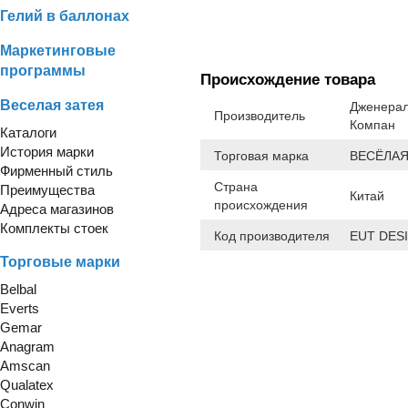
Гелий в баллонах
Маркетинговые
программы
Происхождение товара
Веселая затея
Дженерал
Производитель
Компан
Каталоги
История марки
Торговая марка
ВЕСЁЛАЯ
Фирменный стиль
Страна
Преимущества
Китай
происхождения
Адреса магазинов
Комплекты стоек
Код производителя
EUT DES
Торговые марки
Belbal
Everts
Gemar
Anagram
Amscan
Qualatex
Conwin