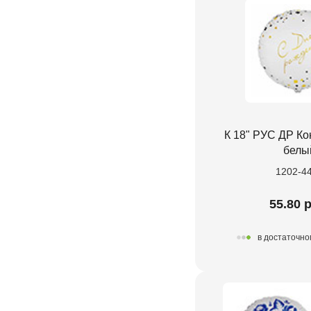
К 18" РУС ДР Ко
белы
1202-4
55.80 
в достаточно