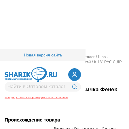
Новая версия сайта
Главная
/
Товары для праздника
/
Оптовый каталог
/
Шары
фольгированные
/
18" 20" с рисунком
/
18" Китай
/
К 18" РУС С ДР
Лисичка Фенек
1202-4320
К 18" РУС С ДР Лисичка Фенек
Вернуться в раздел 18" Китай
Происхождение товара
Дженерал Консолидатед Импекс