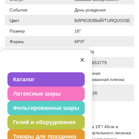
Событие
День рождения
Цвет
БИРЮЗОВЫЙ/TURQUOISE
Размер
18"
Форма
КРУГ
Общие размеры
18"/46СМ
Штрих код
4690390653779
Полимерная
Исходный материал
Каталог
фольгированная пленка
Дата последнего изменения
Латексные шары
02-07-2026
элемента
Вес
17.000 г
Фольгированные шары
Описание товара
Гелий и оборудование
Круглый фольгированный шар размером 18"/ 46см в
ненадутом виде с изображением очаровательного лисенка
Товары для праздника
с надписью: «С Днем рождения!». Такой шар можно