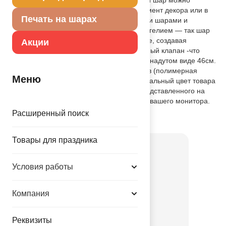
использовать как самостоятельный элемент декора или в
Печать на шарах
воздушном букете в сочетании с другими шарами и
украшениями. Рекомендуется надувать гелием — так шар
будет держать форму и парить в воздухе, создавая
Акции
волшебную атмосферу. Имеет встроенный клапан -что
упрощает надувание. Размер шара в ненадутом виде 46см.
Изготовлен из качественных материалов (полимерная
Меню
фольгированная пленка). Внимание! Реальный цвет товара
может незначительно отличаться от представленного на
фотографии в зависимости от настроек вашего монитора.
Расширенный поиск
Товар из коллекции
Животные
Товары для праздника
Условия работы
Компания
Реквизиты