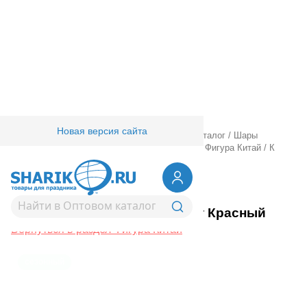
Новая версия сайта
Главная
/
Товары для праздника
/
Оптовый каталог
/
Шары
фольгированные
/
Шары фигурные большие
/
Фигура Китай
/
К
ФИГУРА Аттестат Красный
1207-6647
К ФИГУРА Аттестат Красный
Вернуться в раздел Фигура Китай
сезонный