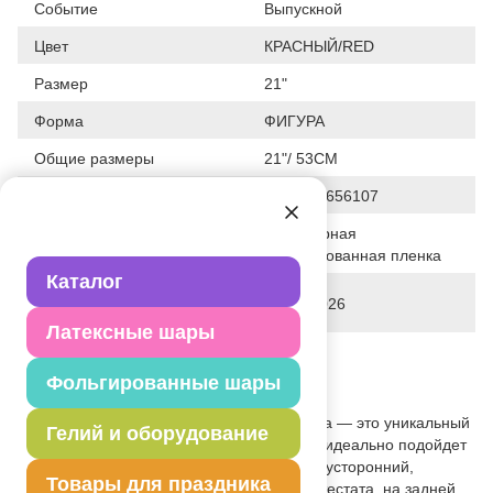
Событие
Выпускной
Цвет
КРАСНЫЙ/RED
Размер
21"
Форма
ФИГУРА
Общие размеры
21"/ 53СМ
Штрих код
4690390656107
Полимерная
Исходный материал
фольгированная пленка
Каталог
Дата последнего изменения
03-04-2026
элемента
Латексные шары
Вес
22.000 г
Фольгированные шары
Описание товара
Фольгированный шар в форме аттестата — это уникальный
Гелий и оборудование
и креативный элемент декора, который идеально подойдет
для тематических мероприятий. Шар двусторонний,
Товары для праздника
лицевая сторона имитирует обложку аттестата, на задней