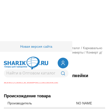
Новая версия сайта
Главная
/
Товары для праздника
/
Оптовый каталог
/
Карнавально
праздничная прод.
/
Подарочная упаковка
/
Конверты
/
Конверт д/
денег Капкейки
1509-2871
Конверт д/денег Капкейки
Вернуться в раздел Конверты
Происхождение товара
Производитель
NO NAME