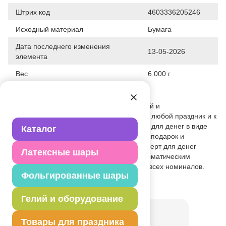
Штрих код
4603336205246
Исходный материал
Бумага
Дата последнего изменения
13-05-2026
элемента
Вес
6.000 г
Описание товара
Деньги — самый нужный, универсальный и
беспроигрышный подарок, уместный на любой праздник и к
любому событию. А красочная упаковка для денег в виде
Каталог
конверта прекрасно дополнит основной подарок и
поднимет настроение получателю. Конверт для денег
Латексные шары
выполнен из плотной бумаги с ярким, тематическим
рисунком. Конверт подходит для купюр всех номиналов.
Фольгированные шары
Товар из раздела
Конверты
Гелий и оборудование
Товары для праздника