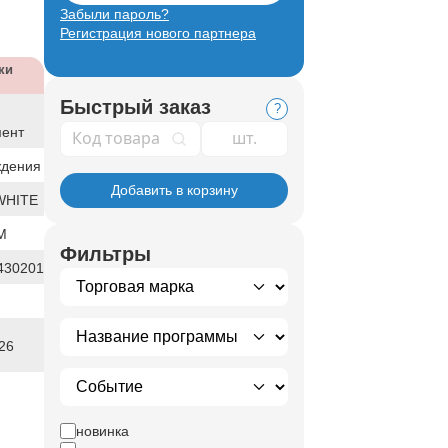
Забыли пароль?
Регистрация нового партнера
ки
Быстрый заказ
?
Код товара
мент
ждения
Добавить в корзину
WHITE
М
Фильтры
430201
26
новинка