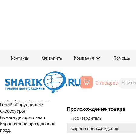
Главная
/
Товары для праздника
/
Оптовый каталог
/
Карнавально праздн
Контакты
Как купить
Компания
Помощь
Воздушные шары, все для
1509-2878
Конверт д/д
праздника
0 товаров
ДЕНЕГ
Расширенный поиск
Шары латексные
Шары фольгированные
Гелий оборудование
Происхождение товара
аксессуары
Бумага декоративная
Производитель
Карнавально праздничная
Страна происхождения
прод.