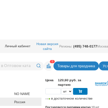
ичная прод.
/
Подарочная упаковка
/
Конверты
/
Конверт д/денег ВСЕ
Новая версия
Личный кабинет
(495) 748-0177
Регионы:
Москва
сайта
енег ВСЕМ НУЖНО БОЛЬШЕ
Вернуться в раздел Кон
0
Товары для праздника
Ус
12,06
руб. за шт
Цена
120,60 руб. за
партию
NO NAME
в достаточном количестве
Россия
Поставляется партиями кратно
10 шт