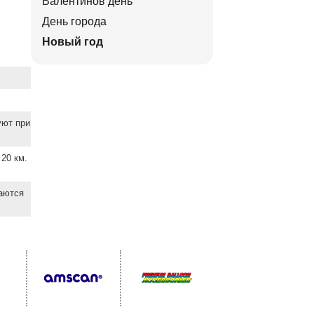
Валентинов день
День города
Новый год
уют при
20 км.
ваются