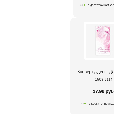
в достаточном ко
Конверт д/денег 
1509-3114
17.96 руб
в достаточном к