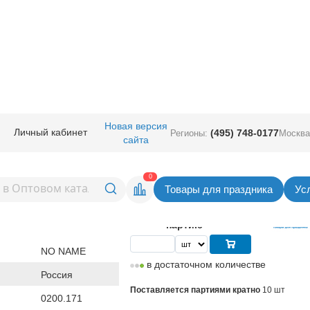
ичная прод.
/
Подарочная упаковка
/
Конверты
/
Конверт д/денег НА 
Новая версия
Личный кабинет
(495) 748-0177
Регионы:
Москва
сайта
енег НА УДОВОЛЬСТВИЯ
Вернуться в раздел Кон
0
Товары для праздника
Ус
12,06
руб. за шт
Цена
120,60 руб. за
партию
NO NAME
в достаточном количестве
Россия
Поставляется партиями кратно
10 шт
0200.171