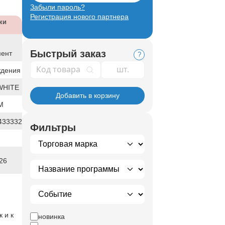
Забыли пароль?
Регистрация нового партнера
ки
Быстрый заказ
мент
?
Код товара
ждения
WHITE
Добавить в корзину
М
433332
Фильтры
26
 и к
новинка