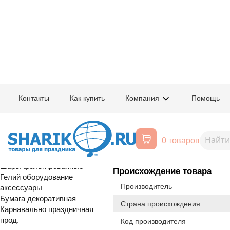
Главная
/
Товары для праздника
/
Оптовый каталог
/
Карнавально праздн
Контакты
Как купить
Компания
Помощь
Воздушные шары, все для
1509-2882
Конверт д/д
праздника
0 товаров
Расширенный поиск
Шары латексные
Шары фольгированные
Происхождение товара
Гелий оборудование
Производитель
аксессуары
Бумага декоративная
Страна происхождения
Карнавально праздничная
прод.
Код производителя