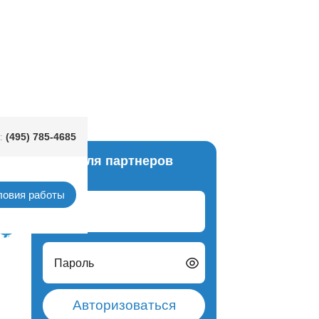
УДОВОЛЬСТВИЯ
(495) 785-4685
:
Вход для партнеров
верты
ловия работы
Логин
Пароль
Авторизоваться