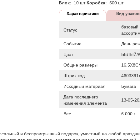
Блок:
10 шт
Коробка:
500 шт
Характеристики
Вид упаков
базовый
Статус
ассорти
Событие
День ро
Цвет
БЕЛЫЙ/
Общие размеры
16,5Х8С
Штрих код
4603391
Исходный материал
Бумага
Дата последнего
13-05-20
изменения элемента
Вес
6.000 г
рсальный и беспроигрышный подарок, уместный на любой праздник
паковка для денег в виде конверта прекрасно дополнит основной