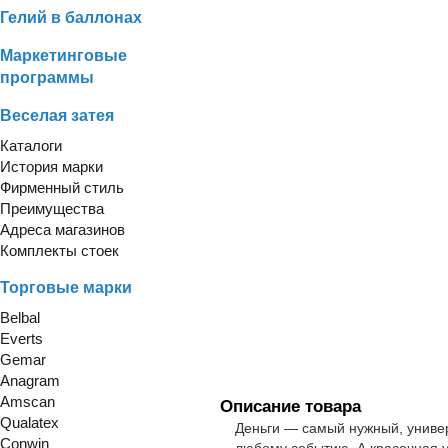
Гелий в баллонах
Маркетинговые
программы
Веселая затея
Каталоги
История марки
Фирменный стиль
Преимущества
Адреса магазинов
Комплекты стоек
Торговые марки
Belbal
Everts
Gemar
Anagram
Amscan
Описание товара
Qualatex
Деньги — самый нужный, униве
Conwin
любому событию. А красочная у