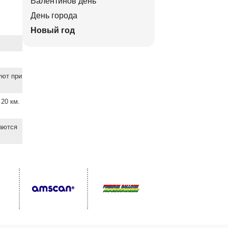
Валентинов день
День города
Новый год
уют при
20 км.
ваются