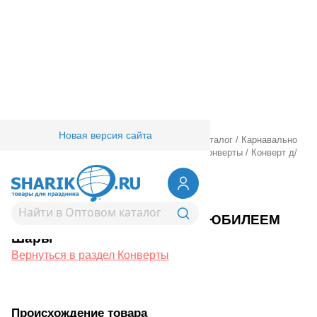
Новая версия сайта
Главная
/
Товары для праздника
/
Оптовый каталог
/
Карнавально
праздничная прод.
/
Подарочная упаковка
/
Конверты
/
Конверт д/
денег С ЮБИЛЕЕМ Шары
1509-2924
Конверт д/денег С ЮБИЛЕЕМ
Шары
Вернуться в раздел Конверты
Происхождение товара