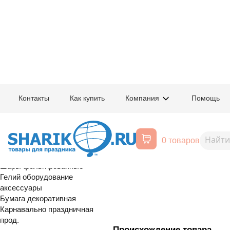
Главная
/
Товары для праздника
/
Оптовый каталог
/
Шары латексные
/
Ш
Контакты
Как купить
Компания
Помощь
Воздушные шары, все для
1109-0786
В 250/414 Па
праздника
0 товаров
Antique Lilac
Расширенный поиск
Шары латексные
Шары фольгированные
Гелий оборудование
аксессуары
Бумага декоративная
Карнавально праздничная
прод.
Происхождение товара