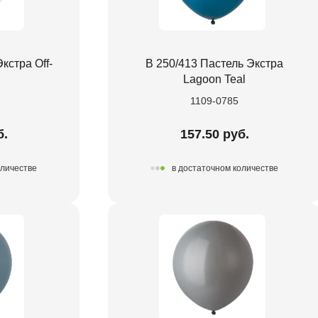
кстра Off-
В 250/413 Пастель Экстра
Lagoon Teal
1109-0785
б.
157.50 руб.
оличестве
в достаточном количестве