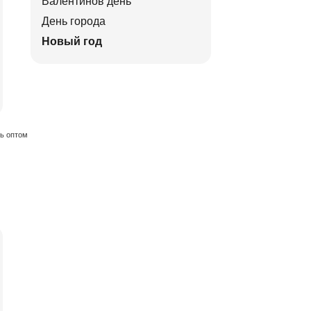
Валентинов день
День города
Новый год
ть оптом