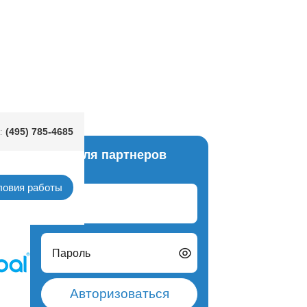
que Lilac
(495) 785-4685
:
Вход для партнеров
текса
ловия работы
Логин
Пароль
Авторизоваться