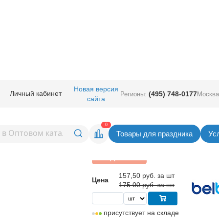
ары большие
/
Из натурального латекса
/
В 250/414 Пастель Экстра Anti
Новая версия
Личный кабинет
(495) 748-0177
Регионы:
Москва
сайта
стель Экстра
Вернуться в раздел Из натурального ла
0
Товары для праздника
Ус
Скидка 10%
157,50
руб. за шт
Цена
175.00 руб. за шт
присутствует на складе