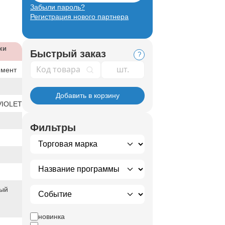
Забыли пароль?
Регистрация нового партнера
ки
Быстрый заказ
?
Код товара
имент
Добавить в корзину
IOLET
Фильтры
ный
й
новинка