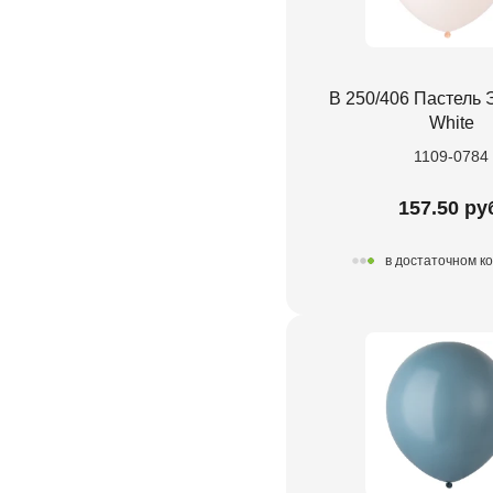
В 250/406 Пастель Э
White
1109-0784
157.50 ру
в достаточном к