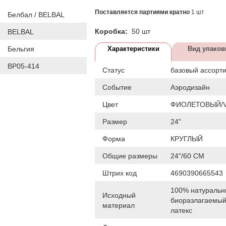
Поставляется партиями кратно
1 шт
Белбал / BELBAL
Коробка:
50 шт
BELBAL
Бельгия
Характеристики
Вид упаков
BP05-414
Статус
базовый ассорт
Событие
Аэродизайн
Цвет
ФИОЛЕТОВЫЙ/V
Размер
24"
Форма
КРУГЛЫЙ
Общие размеры
24"/60 СМ
Штрих код
4690390665543
100% натураль
Исходный
биоразлагаемы
материал
латекс