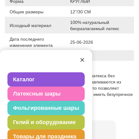
Форма
КРУГЛЫЙ
Общие размеры
12"/30 СМ
100% натуральный
Исходный материал
биоразлагаемый латекс
Дата последнего
25-06-2026
изменения элемента
Вес
3.400 г
Описание товара
Воздушный шар из 100% натурального латекса без
Каталог
искусственных добавок. Все шары изготавливаются из
мягкого, легкого в обращении латекса, что позволяет
Латексные шары
продукции быть прочной, долговечной и иметь безупречное
качество.
Фольгированные шары
Товар из коллекции
Футбол
Гелий и оборудование
Товары для праздника