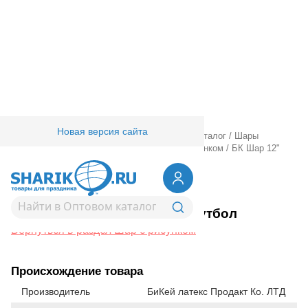
Новая версия сайта
Главная
/
Товары для праздника
/
Оптовый каталог
/
Шары
латексные
/
Круглые с рисунком
/
Шар с рисунком
/
БК Шар 12"
2цв. Футбол
1103-3330
БК Шар 12" 2цв. Футбол
Вернуться в раздел Шар с рисунком
Происхождение товара
Производитель
БиКей латекс Продакт Ко. ЛТД