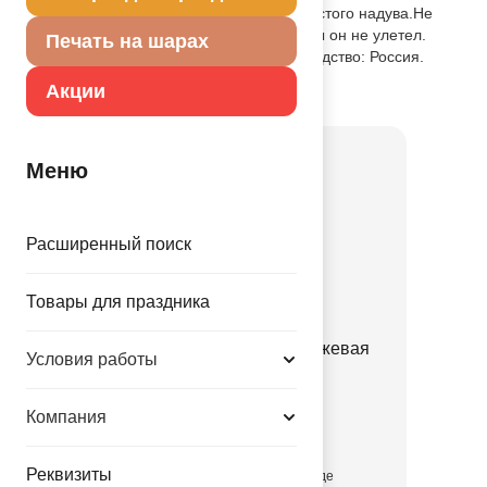
Шар имеет встроенный клапан для простого надува.Не
забудьте закрепить шар на грузик, чтобы он не улетел.
Печать на шарах
Надутый шар летает от 3 дней. Производство: Россия.
Акции
Товар из раздела
Фигура AGURA
Меню
Расширенный поиск
Товары для праздника
Р ФИГУРА Бутылочка бежевая
Условия работы
1207-7119
Компания
228.00 руб.
Реквизиты
присутствует на складе