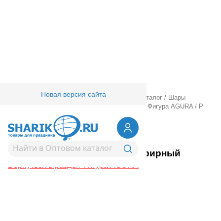
Новая версия сайта
Главная
/
Товары для праздника
/
Оптовый каталог
/
Шары
фольгированные
/
Шары фигурные большие
/
Фигура AGURA
/
Р
ФИГУРА Бант зефирный
1207-6855
Р ФИГУРА Бант зефирный
Вернуться в раздел Фигура AGURA