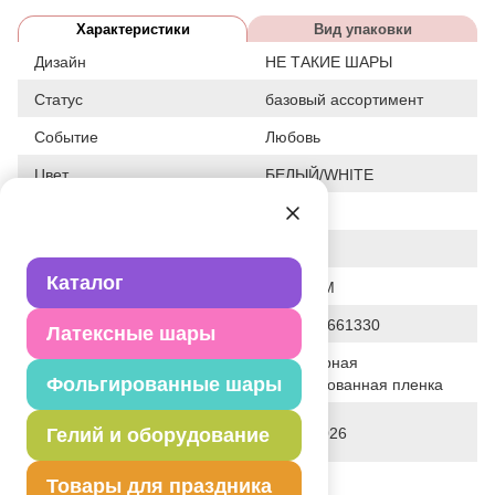
Характеристики
Вид упаковки
Дизайн
НЕ ТАКИЕ ШАРЫ
Статус
базовый ассортимент
Событие
Любовь
Цвет
БЕЛЫЙ/WHITE
Размер
18"
Форма
СЕРДЦЕ
Каталог
Общие размеры
18"/46СМ
Штрих код
4690390661330
Латексные шары
Полимерная
Исходный материал
Фольгированные шары
фольгированная пленка
Дата последнего изменения
Гелий и оборудование
29-06-2026
элемента
Вес
26.000 г
Товары для праздника