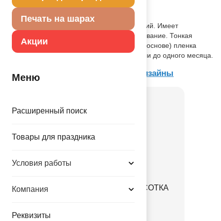
Описание товара
Печать на шарах
При надувании используется только гелий. Имеет
встроенный клапан - что упрощает надувание. Тонкая
Акции
миларовая (фольга на полиэтиленовой основе) пленка
позволяет шарам не сдуваться от недели до одного месяца.
Товар из коллекции
Текстовые дизайны
Меню
Расширенный поиск
Товары для праздника
Условия работы
Свеча на пике С ДР КРАСОТКА
Компания
1502-6996
Реквизиты