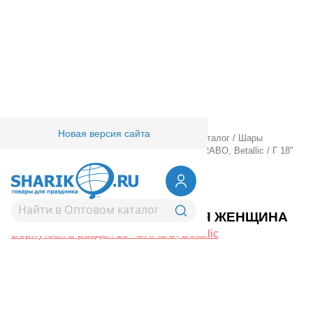
Новая версия сайта
Главная
/
Товары для праздника
/
Оптовый каталог
/
Шары
фольгированные
/
18" 20" с рисунком
/
18" GRABO, Betallic
/
Г 18"
ХОХОТЛИВАЯ ЖЕНЩИНА
1202-4364
Г 18" ХОХОТЛИВАЯ ЖЕНЩИНА
Вернуться в раздел 18" GRABO, Betallic