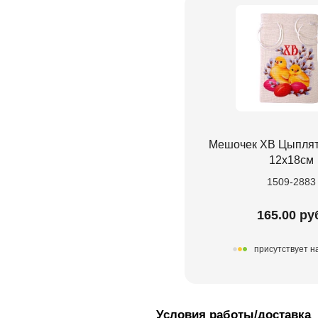
Мешочек ХВ Цыплят
12х18см
1509-2883
165.00 ру
присутствует н
Условия работы/доставка