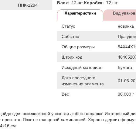
Блок:
12 шт
Коробка:
72 шт
ППК-1294
Характеристики
Вид упаков
Статус
новинка
Событие
Праздни
Общие размеры
54Х44Х
Штрих код
4640520
Исходный материал
Бумага
Дата последнего
01-06-20
изменения элемента
Вес
90.000 г
ойдет для эксклюзивной упаковки любого подарка! Интересный ди
т презента. Пакет с глянцевой ламинацией. Хорошо держит форму.
44х16 см