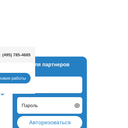
Й! 54х44см
(495) 785-4685
:
Вход для партнеров
акеты
ловия работы
Логин
Пароль
Авторизоваться