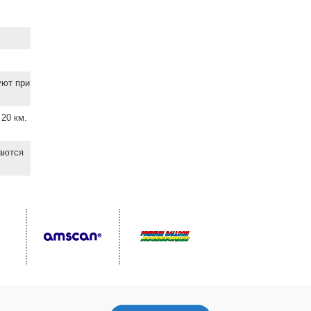
уют при
20 км.
ваются