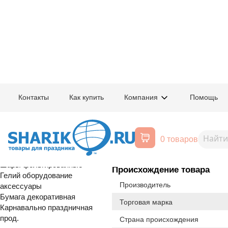
Главная
/
Товары для праздника
/
Оптовый каталог
/
Карнавально праздн
Контакты
Как купить
Компания
Помощь
Воздушные шары, все для
1509-2948
Пакет бум С
праздника
0 товаров
Расширенный поиск
Новинка
Шары латексные
Шары фольгированные
Происхождение товара
Гелий оборудование
Производитель
аксессуары
Бумага декоративная
Торговая марка
Карнавально праздничная
прод.
Страна происхождения