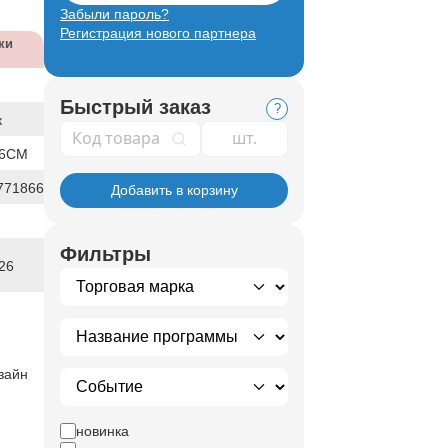
Забыли пароль?
Регистрация нового партнера
ки
Быстрый заказ
?
к
Код товара
16СМ
771866
Добавить в корзину
Фильтры
26
зайн
новинка