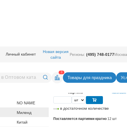
ичная прод.
/
Подарочная упаковка
/
Пакеты
/
Пакет бум САМОЙ ЛУЧШЕ
Новая версия
Личный кабинет
(495) 748-0177
Регионы:
Москва
сайта
АМОЙ ЛУЧШЕЙ! 54х44см
Вернуться в раздел П
0
Товары для праздника
Ус
184,00
руб. за шт
Цена
2 208,00 руб. за
партию
NO NAME
в достаточном количестве
Миленд
Поставляется партиями кратно
12 шт
Китай