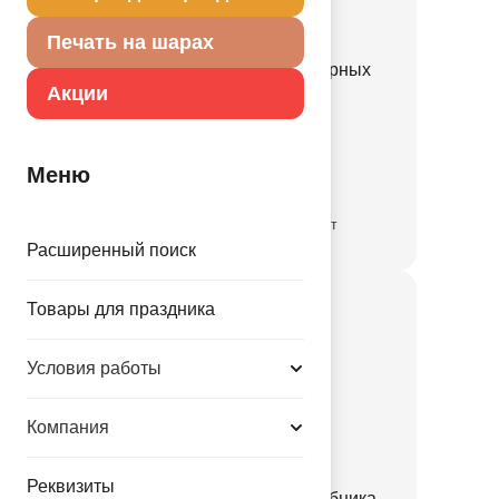
Печать на шарах
К ФИГУРА AIR Крик в черных
Акции
лохмотьях
1208-1074
Меню
195.00 руб.
временно отсутствует
Расширенный поиск
Товары для праздника
Условия работы
Компания
Реквизиты
К ФИГУРА Шляпа волшебника