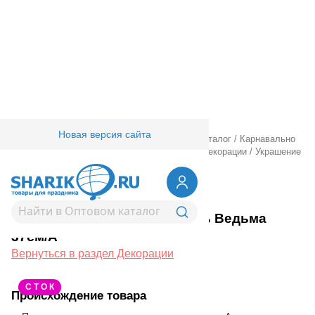
Новая версия сайта
Главная
/
Товары для праздника
/
Оптовый каталог
/
Карнавально
праздничная прод.
/
Карнавал аксессуары
/
Декорации
/
Украшение
н/дверь Ведьма 37см/А
1501-4889
Украшение н/дверь Ведьма
37см/А
Вернуться в раздел Декорации
С Т О К
Происхождение товара