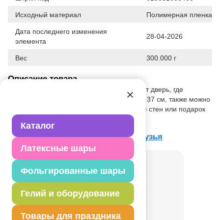
Исходный материал
Полимерная пленка
Дата последнего изменения
28-04-2026
элемента
Вес
300.000 г
Описание товара
Забавная фетровая ведьма сразу укажет дверь, где
отмечают Хэллоуин. Размер украшения 37 см, также можно
использовать как баннер для украшения стен или подарок
гостям вечеринки.
Каталог
Товар из коллекции
Хэллоуин Друзья
Латексные шары
Фольгированные шары
Гелий и оборудование
Товары для праздника