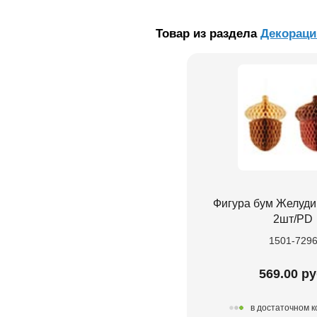
Товар из раздела
Декораци
Фигура бум Желуди
2шт/PD
1501-729
569.00 ру
в достаточном 