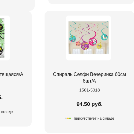
етящаяся/A
Спираль Селфи Вечеринка 60см
8шт/А
1501-5918
б.
94.50 руб.
а складе
присутствует на складе