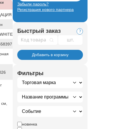
ки
Забыли пароль?
Регистрация нового партнера
ДАЦИЯ
ин
Быстрый заказ
?
WHITE
Код товара
658397
рная
Добавить в корзину
026
Фильтры
г
 см,
новинка