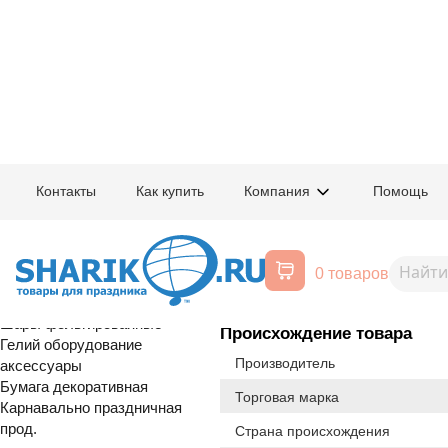
Главная
/
Товары для праздника
/
Оптовый каталог
/
Карнавально праздн
Контакты
Как купить
Компания
Помощь
Воздушные шары, все для
1501-4890
Украшение н
праздника
0 товаров
Расширенный поиск
С Т О К
Шары латексные
Шары фольгированные
Происхождение товара
Гелий оборудование
Производитель
аксессуары
Бумага декоративная
Торговая марка
Карнавально праздничная
прод.
Страна происхождения