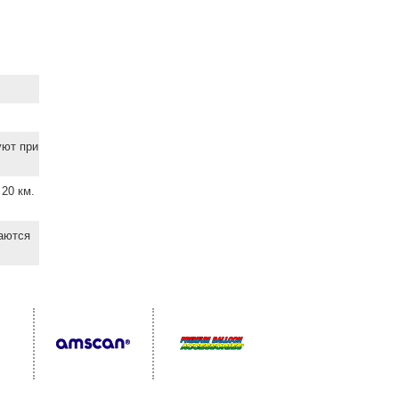
уют при
20 км.
ваются