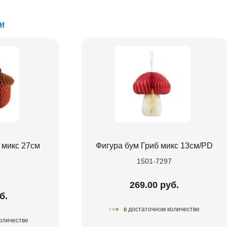
и
 микс 27см
Фигура бум Гриб микс 13см/PD
1501-7297
6
269.00 руб.
б.
в достаточном количестве
количестве