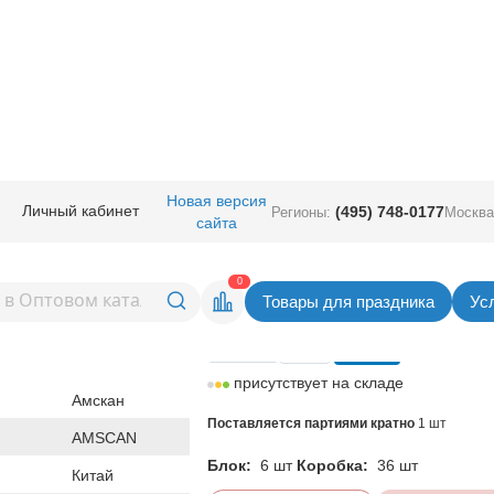
ичная прод.
/
Карнавал аксессуары
/
Декорации
/
Украшение н/дверь Пр
Новая версия
Личный кабинет
(495) 748-0177
Регионы:
Москва
сайта
/дверь Привидение 34см/А
Вернуться в раздел Деко
0
Товары для праздника
Ус
Цена
396,00
руб. за шт
присутствует на складе
Амскан
Поставляется партиями кратно
1 шт
AMSCAN
Блок:
6 шт
Коробка:
36 шт
Китай