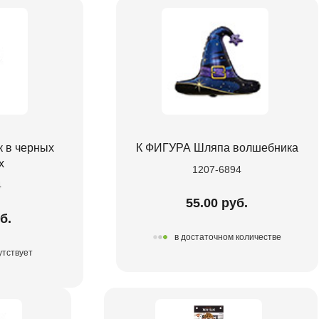
к в черных
К ФИГУРА Шляпа волшебника
х
1207-6894
4
55.00 руб.
б.
в достаточном количестве
утствует