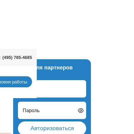
ивидение 34см/А
(495) 785-4685
:
Вход для партнеров
рации
ловия работы
Логин
Пароль
Авторизоваться