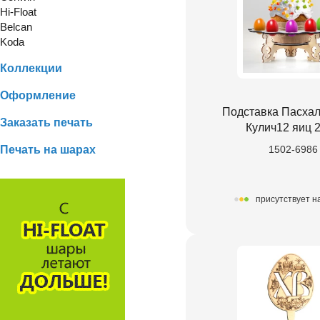
Hi-Float
Belcan
Koda
Коллекции
Оформление
Подставка Пасха
Заказать печать
Кулич12 яиц 
Печать на шарах
1502-6986
присутствует н