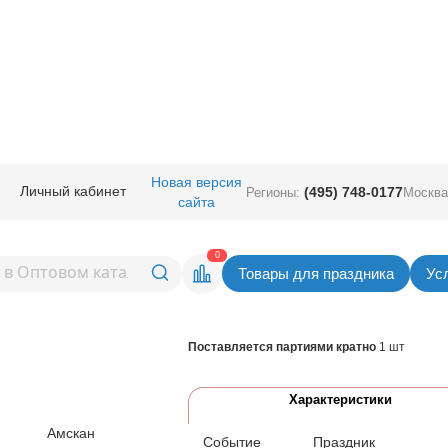
ичная прод.
/
Сервировка стола
/
Аксессуары для выпечки
/
Стакан д/по
Новая версия
Личный кабинет
(495) 748-0177
Регионы:
Москва
сайта
корна Robins
Вернуться в раздел Аксессуары для вы
0
Товары для праздника
Ус
Товар временно не доступен.
Поставляется партиями кратно
1 шт
Характеристики
Амскан
Событие
Праздник