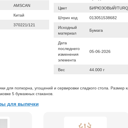
AMSCAN
Цвет
БИРЮЗОВЫЙ/TURQ
Китай
Штрих код
013051538682
370221/121
Исходный
Бумага
материал
Дата
последнего
05-06-2026
изменения
элемента
Вес
44.000 г
ки для попкорна, угощений и сервировки сладкого стола. Размер 
упаковке 5 бумажных стаканов.
ры для выпечки