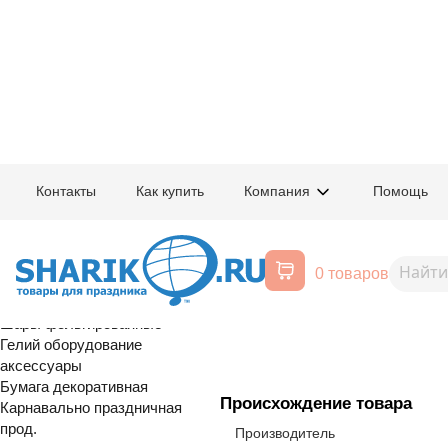
Главная
/
Товары для праздника
/
Оптовый каталог
/
Карнавально праздн
Контакты
Как купить
Компания
Помощь
Воздушные шары, все для
1502-3071
Стакан д/поп
праздника
0 товаров
Egg S 5шт/A
Расширенный поиск
Шары латексные
Шары фольгированные
Гелий оборудование
аксессуары
Бумага декоративная
Происхождение товара
Карнавально праздничная
прод.
Производитель