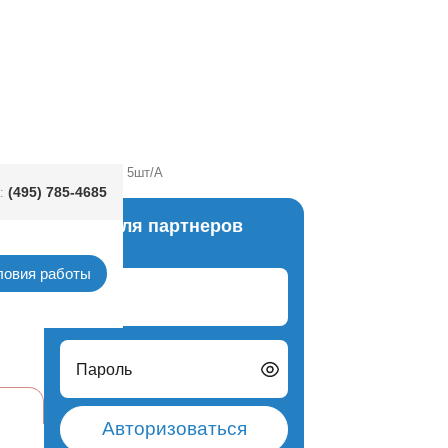
пкорна Robins Egg S 5шт/A
(495) 785-4685
:
Вход для партнеров
печки
ловия работы
Логин
Пароль
Авторизоваться