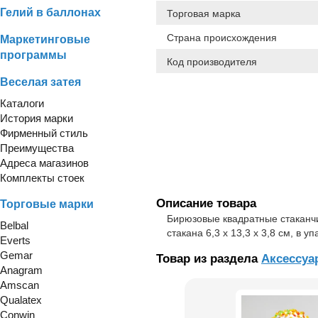
Гелий в баллонах
Торговая марка
Страна происхождения
Маркетинговые
программы
Код производителя
Веселая затея
Каталоги
История марки
Фирменный стиль
Преимущества
Адреса магазинов
Комплекты стоек
Описание товара
Торговые марки
Бирюзовые квадратные стаканчи
Belbal
стакана 6,3 х 13,3 х 3,8 см, в 
Everts
Gemar
Товар из раздела
Аксессуа
Anagram
Amscan
Qualatex
Conwin